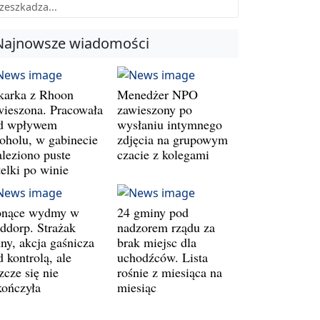
zeszkadza...
Najnowsze wiadomości
karka z Rhoon
Menedżer NPO
wieszona. Pracowała
zawieszony po
d wpływem
wysłaniu intymnego
koholu, w gabinecie
zdjęcia na grupowym
aleziono puste
czacie z kolegami
telki po winie
onące wydmy w
24 gminy pod
ddorp. Strażak
nadzorem rządu za
ny, akcja gaśnicza
brak miejsc dla
 kontrolą, ale
uchodźców. Lista
zcze się nie
rośnie z miesiąca na
kończyła
miesiąc