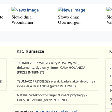
te
Słowo dnia:
Słowo dnia:
Sł
Woonkamer
Overmorgen
Va
Kat.
Tłumacze
K
TŁUMACZ PRZYSIĘGŁY akty z USC, wyroki,
P
dokumenty, dyplomy i inne - CAŁA HOLANDIA
b
(PRZEZ INTERNET)
P
Z
TŁUMACZ PRZYSIĘGŁY wyniki badań, akty, dyplomy i
M
inne CAŁA HOLANDIA (przez INTERNET)
E
Natalia Zweekhorst-Krüger tłumacz przysięgły -
O
CAŁA HOLANDIA (przez INTERNET)
S
więcej na
ogłoszenia.niedziela.nl