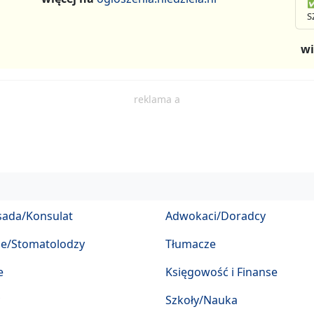
✅
S
wi
reklama a
ada/Konsulat
Adwokaci/Doradcy
ze/Stomatolodzy
Tłumacze
e
Księgowość i Finanse
Szkoły/Nauka