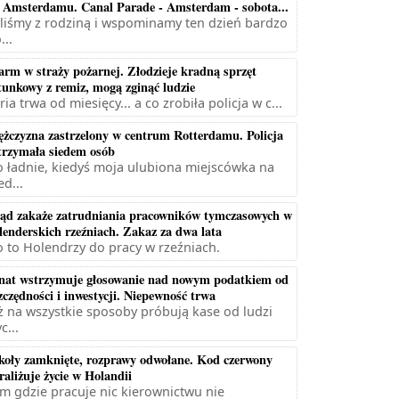
 Amsterdamu. Canal Parade - Amsterdam - sobota...
liśmy z rodziną i wspominamy ten dzień bardzo
...
arm w straży pożarnej. Złodzieje kradną sprzęt
tunkowy z remiz, mogą zginąć ludzie
ria trwa od miesięcy... a co zrobiła policja w c...
żczyzna zastrzelony w centrum Rotterdamu. Policja
trzymała siedem osób
 ładnie, kiedyś moja ulubiona miejscówka na
ed...
ąd zakaże zatrudniania pracowników tymczasowych w
lenderskich rzeźniach. Zakaz za dwa lata
 to Holendrzy do pracy w rzeźniach.
nat wstrzymuje głosowanie nad nowym podatkiem od
zczędności i inwestycji. Niepewność trwa
ż na wszystkie sposoby próbują kase od ludzi
c...
koły zamknięte, rozprawy odwołane. Kod czerwony
raliżuje życie w Holandii
m gdzie pracuje nic kierownictwu nie