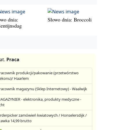
owo dnia:
Słowo dnia: Broccoli
lentijnsdag
at.
Praca
racownik produkcji/pakowanie (przetwórstwo
ekonu)/ Haarlem
racownik magazynu (Sklep Internetowy) - Waalwijk
AGAZYNIER - elektronika, produkty medyczne -
cht
rderpicker zamówień kwiatowych / Honselersdijk /
tawka 14,99 brutto