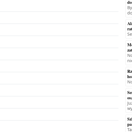
do
By
do
Al
ra
Se
Mę
za
No
ni
Rz
ho
No
Se
os
Ju
wy
Sz
pa
Ta