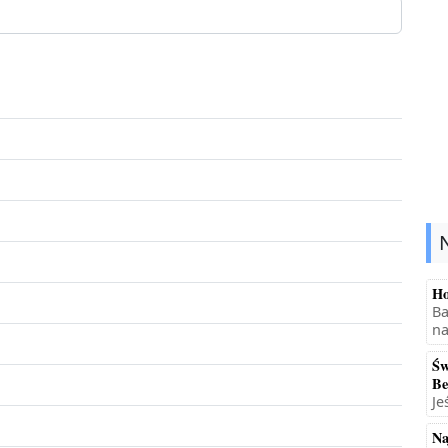
Ho
Ba
na
Św
Be
Je
Na