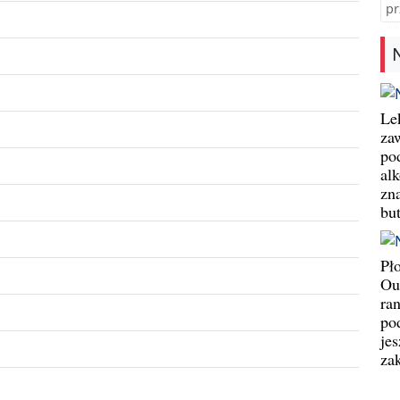
pr
Le
za
po
al
zn
bu
Pł
Ou
ran
pod
jes
za