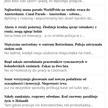
Jeśli ktoś lubi sport i plażę, to lepszego połącze...
Najbardziej znana parada WorldPride na wodzie wraca do
Amsterdamu. Canal Parade - Amsterdam - sobota...
Byliśmy z rodziną i wspominamy ten dzień bardzo do...
Alarm w straży pożarnej. Złodzieje kradną sprzęt ratunkowy z
remiz, mogą zginąć ludzie
Seria trwa od miesięcy... a co zrobiła policja w c...
Mężczyzna zastrzelony w centrum Rotterdamu. Policja zatrzymała
siedem osób
No ładnie, kiedyś moja ulubiona miejscówka na nied...
Rząd zakaże zatrudniania pracowników tymczasowych w
holenderskich rzeźniach. Zakaz za dwa lata
No to Holendrzy do pracy w rzeźniach.
Senat wstrzymuje głosowanie nad nowym podatkiem od
oszczędności i inwestycji. Niepewność trwa
Już na wszystkie sposoby próbują kase od ludzi wyc...
Szkoły zamknięte, rozprawy odwołane. Kod czerwony paraliżuje
życie w Holandii
Tam gdzie pracuje nic kierownictwu nie przeszkadza...