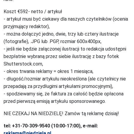
Koszt €592- netto / artykuł
- artykuł musi być ciekawy dla naszych czytelników (ocenia
przyjmujący redaktor),
- można dołączyć jedno, dwie, trzy lub cztery ilustracje
(fotografie), .JPG lub .PGP, rozmiar 600x400px,
- jeśli nie będzie załączonej ilustracji to redakcja udostępni
bezpłatnie wybraną przez siebie ilustrację z bazy fotek
Shutterstock.com,
- okres trwania reklamy = okres 1 miesiąca,
- długość/rozmiar artykułu nieokreślona (ale czytelnicy nie
przepadają za przydługimi artykułami promocyjnymi),
- spodziewamy się, że faktura za całość będzie opłacona
przed pierwszą emisją artykułu sponsorowanego.
NIE CZEKAJ NA NIEDZIELĘ! Zamów tą reklamę dzisiaj!
tel: +31-70-309-9540 (10:00-17:00), e-mail:
reklama@niedziela.nl