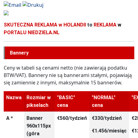
SKUTECZNA REKLAMA
w HOLANDII
to
REKLAMA
w
PORTALU
NIEDZIELA.NL
Bannery
Ceny w tabeli są cenami netto (nie zawierają podatku
BTW/VAT). Bannery nie są bannerami stałymi, pojawiają
się zamiennie z innymi, maksymalnie 15 bannerów.
Nazwa
Rozmiar w
"BASIC"
"NORMAL"
"E
pikselach
cena
cena
A *
Banner
€560/tydzień
€330/tydzień
€2
960x115px
€1.456/miesiąc
€1
(góra