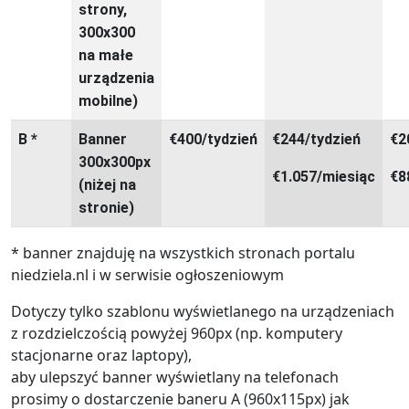
strony,
300x300
na małe
urządzenia
mobilne)
B *
Banner
€400/tydzień
€244/tydzień
€2
300x300px
€1.057/miesiąc
€8
(niżej na
stronie)
* banner znajduję na wszystkich stronach portalu
niedziela.nl i w serwisie ogłoszeniowym
Dotyczy tylko szablonu wyświetlanego na urządzeniach
z rozdzielczością powyżej 960px (np. komputery
stacjonarne oraz laptopy),
aby ulepszyć banner wyświetlany na telefonach
prosimy o dostarczenie baneru A (960x115px) jak