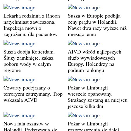
Lekarka rodzinna z Rhoon
Susza w Europie podbija
natychmiast zawieszona.
ceny prądu w Holandii.
Inspekcja mówi o
Nawet dwa razy wyższe niż
zagrożeniu dla pacjentów
miesiąc temu
Susza dobija Rotterdam.
AIVD wśród najlepszych
Śluzy zamknięte, zakaz
służb wywiadowczych
poboru wody w całym
Europy. Holendrzy na
regionie
podium rankingu
Czwarty podejrzany o
Pożar w Limburgii
terroryzm zatrzymany. Trop
wreszcie opanowany.
wskazała AIVD
Strażacy zostaną na miejscu
jeszcze kilka dni
Nowa fala oszustw w
Pożar w Limburgii
Holandii. Podszywają się
rozprzestrzenia się dalej.