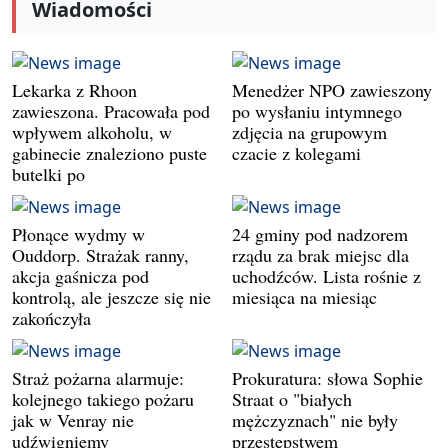
Wiadomości
Lekarka z Rhoon
Menedżer NPO zawieszony
zawieszona. Pracowała pod
po wysłaniu intymnego
wpływem alkoholu, w
zdjęcia na grupowym
gabinecie znaleziono puste
czacie z kolegami
butelki po
Płonące wydmy w
24 gminy pod nadzorem
Ouddorp. Strażak ranny,
rządu za brak miejsc dla
akcja gaśnicza pod
uchodźców. Lista rośnie z
kontrolą, ale jeszcze się nie
miesiąca na miesiąc
zakończyła
Straż pożarna alarmuje:
Prokuratura: słowa Sophie
kolejnego takiego pożaru
Straat o "białych
jak w Venray nie
mężczyznach" nie były
udźwigniemy
przestępstwem