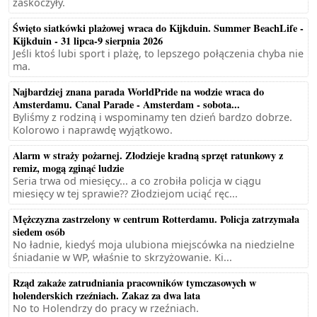
zaskoczyły.
Święto siatkówki plażowej wraca do Kijkduin. Summer BeachLife -
Kijkduin - 31 lipca-9 sierpnia 2026
Jeśli ktoś lubi sport i plażę, to lepszego połączenia chyba nie
ma.
Najbardziej znana parada WorldPride na wodzie wraca do
Amsterdamu. Canal Parade - Amsterdam - sobota...
Byliśmy z rodziną i wspominamy ten dzień bardzo dobrze.
Kolorowo i naprawdę wyjątkowo.
Alarm w straży pożarnej. Złodzieje kradną sprzęt ratunkowy z
remiz, mogą zginąć ludzie
Seria trwa od miesięcy... a co zrobiła policja w ciągu
miesięcy w tej sprawie?? Złodziejom uciąć ręc...
Mężczyzna zastrzelony w centrum Rotterdamu. Policja zatrzymała
siedem osób
No ładnie, kiedyś moja ulubiona miejscówka na niedzielne
śniadanie w WP, właśnie to skrzyżowanie. Ki...
Rząd zakaże zatrudniania pracowników tymczasowych w
holenderskich rzeźniach. Zakaz za dwa lata
No to Holendrzy do pracy w rzeźniach.