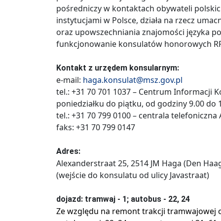
pośredniczy w kontaktach obywateli polskic
instytucjami w Polsce, działa na rzecz umac
oraz upowszechniania znajomości języka pol
funkcjonowanie konsulatów honorowych RP
Kontakt z urzędem konsularnym:
e-mail:
haga.konsulat@msz.gov.pl
tel.: +31 70 701 1037 – Centrum Informacji K
poniedziałku do piątku, od godziny 9.00 do 
tel.: +31 70 799 0100 – centrala telefoniczn
faks: +31 70 799 0147
Adres:
Alexanderstraat 25, 2514 JM Haga (Den Haag
(wejście do konsulatu od ulicy Javastraat)
dojazd: tramwaj - 1; autobus - 22, 24
Ze względu na remont trakcji tramwajowej o