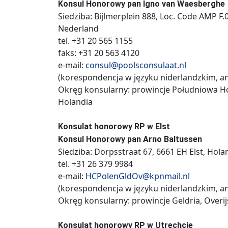
Konsul Honorowy pan Igno van Waesberghe
Siedziba: Bijlmerplein 888, Loc. Code AMP 
Nederland
tel. +31 20 565 1155
faks: +31 20 563 4120
e-mail:
consul@poolsconsulaat.nl
(korespondencja w języku niderlandzkim, an
Okręg konsularny: prowincje Południowa Ho
Holandia
Konsulat honorowy RP w Elst
Konsul Honorowy pan Arno Baltussen
Siedziba: Dorpsstraat 67, 6661 EH Elst, Hola
tel. +31 26 379 9984
e-mail:
HCPolenGldOv@kpnmail.nl
(korespondencja w języku niderlandzkim, an
Okręg konsularny: prowincje Geldria, Overijs
Konsulat honorowy RP w Utrechcie