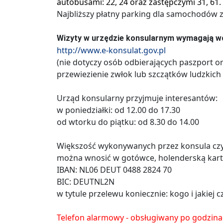
autobusami: 22, 24 oraz zastępczymi 31, 61.
Najbliższy płatny parking dla samochodów z
Wizyty w urzędzie konsularnym wymagają wc
http://www.e-konsulat.gov.pl
(nie dotyczy osób odbierających paszport o
przewiezienie zwłok lub szczątków ludzkich 
Urząd konsularny przyjmuje interesantów:
w poniedziałki: od 12.00 do 17.30
od wtorku do piątku: od 8.30 do 14.00
Większość wykonywanych przez konsula czy
można wnosić w gotówce, holenderską kart
IBAN: NL06 DEUT 0488 2824 70
BIC: DEUTNL2N
w tytule przelewu koniecznie: kogo i jakiej
Telefon alarmowy - obsługiwany po godzin