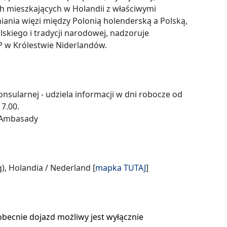
h mieszkających w Holandii z właściwymi
niania więzi między Polonią holenderską a Polską,
skiego i tradycji narodowej, nadzoruje
 w Królestwie Niderlandów.
onsularnej - udziela informacji w dni robocze od
17.00.
a Ambasady
), Holandia / Nederland [
mapka
TUTAJ
]
becnie dojazd możliwy jest wyłącznie