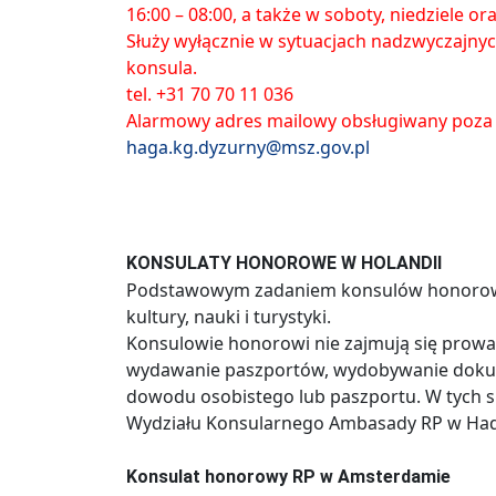
16:00 – 08:00, a także w soboty, niedziele o
Służy wyłącznie w sytuacjach nadzwyczajny
konsula.
tel. +31 70 70 11 036
Alarmowy adres mailowy obsługiwany poza
haga.kg.dyzurny@msz.gov.pl
KONSULATY HONOROWE W HOLANDII
Podstawowym zadaniem konsulów honorowyc
kultury, nauki i turystyki.
Konsulowie honorowi nie zajmują się prowa
wydawanie paszportów, wydobywanie dokum
dowodu osobistego lub paszportu. W tych s
Wydziału Konsularnego Ambasady RP w Had
Konsulat honorowy RP w Amsterdamie