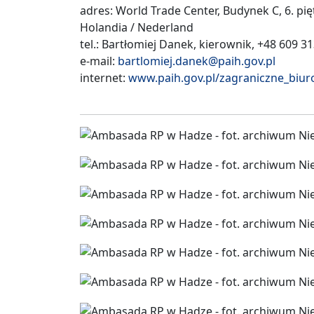
adres: World Trade Center, Budynek C, 6. pi
Holandia / Nederland
tel.: Bartłomiej Danek, kierownik, +48 609 3
e-mail:
bartlomiej.danek@paih.gov.pl
internet:
www.paih.gov.pl/zagraniczne_bi