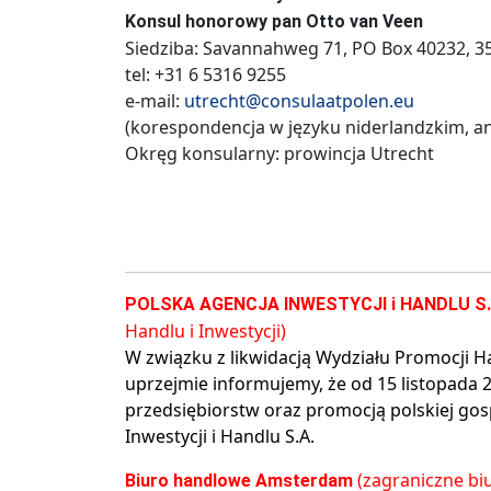
Konsul honorowy pan Otto van Veen
Siedziba: Savannahweg 71, PO Box 40232, 35
tel: +31 6 5316 9255
e-mail:
utrecht@consulaatpolen.eu
(korespondencja w języku niderlandzkim, an
Okręg konsularny: prowincja Utrecht
POLSKA AGENCJA INWESTYCJI i HANDLU S
Handlu i Inwestycji)
W związku z likwidacją Wydziału Promocji H
uprzejmie informujemy, że od 15 listopada 
przedsiębiorstw oraz promocją polskiej gos
Inwestycji i Handlu S.A.
(zagraniczne b
Biuro handlowe Amsterdam