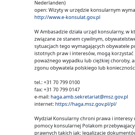
Nederlanden)
open: Wizyty w urzędzie konsularnym wyma
http://www.e-konsulat.gov.pl
W Ambasadzie działa urząd konsularny, w 
związane ze stanem cywilnym, obywatelstwe
sytuacjach tego wymagających obywatele po
istotnych praw i interesów, mogą korzystać
poważnego wypadku lub ciężkiej choroby, a
zgonu obywatela polskiego lub koniecznośc
tel.: +31 70 799 0100
fax: +31 70 799 0147
e-mail:
haga.amb.sekretariat@msz.gov.pl
internet:
https://haga.msz.gov.pl/pl/
Wydział Konsularny chroni prawa i interesy 
pomocy konsularnej Polakom przebywąjacym
prawnych takich jak: legalizacje dokumentó