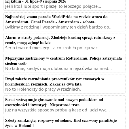
Kijkduin - 31 lipca-9 sierpnia 2026
Jeśli ktoś lubi sport i plażę, to lepszego połącze...
Najbardziej znana parada WorldPride na wodzie wraca do
Amsterdamu. Canal Parade - Amsterdam - sobota...
Byliśmy z rodziną i wspominamy ten dzień bardzo do...
Alarm w straży pożarnej. Złodzieje kradną sprzęt ratunkowy z
remiz, mogą zginąć ludzie
Seria trwa od miesięcy... a co zrobiła policja w c...
Mężczyzna zastrzelony w centrum Rotterdamu. Policja zatrzymała
siedem osób
No ładnie, kiedyś moja ulubiona miejscówka na nied...
Rząd zakaże zatrudniania pracowników tymczasowych w
holenderskich rzeźniach. Zakaz za dwa lata
No to Holendrzy do pracy w rzeźniach.
Senat wstrzymuje głosowanie nad nowym podatkiem od
oszczędności i inwestycji. Niepewność trwa
Już na wszystkie sposoby próbują kase od ludzi wyc...
Szkoły zamknięte, rozprawy odwołane. Kod czerwony paraliżuje
życie w Holandii