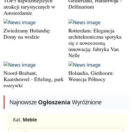
TOP5 najważniejszych
Gelderland, Harderwijk -
atrakcji turystycznych w
Delfinarium
Amsterdamie
Zwiedzamy Holandię:
Rotterdam: Elegancja
Domy na wodzie
architektoniczna spotyka
się z nowoczesną
innowacją: fabryka Van
Nelle
Noord-Brabant,
Holandia, Giethoorn:
Kaatsheuvel - Efteling, park
Wenecja Północy
rozrywki
Najnowsze
Ogłoszenia
Wyróżnione
Kat.
Meble