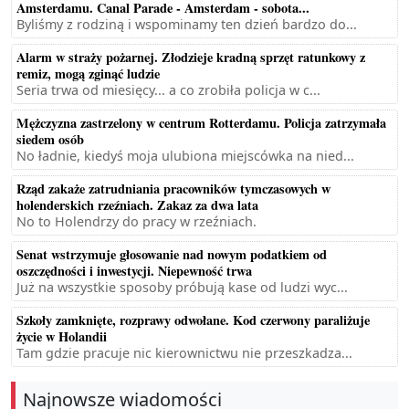
Amsterdamu. Canal Parade - Amsterdam - sobota...
Byliśmy z rodziną i wspominamy ten dzień bardzo do...
Alarm w straży pożarnej. Złodzieje kradną sprzęt ratunkowy z
remiz, mogą zginąć ludzie
Seria trwa od miesięcy... a co zrobiła policja w c...
Mężczyzna zastrzelony w centrum Rotterdamu. Policja zatrzymała
siedem osób
No ładnie, kiedyś moja ulubiona miejscówka na nied...
Rząd zakaże zatrudniania pracowników tymczasowych w
holenderskich rzeźniach. Zakaz za dwa lata
No to Holendrzy do pracy w rzeźniach.
Senat wstrzymuje głosowanie nad nowym podatkiem od
oszczędności i inwestycji. Niepewność trwa
Już na wszystkie sposoby próbują kase od ludzi wyc...
Szkoły zamknięte, rozprawy odwołane. Kod czerwony paraliżuje
życie w Holandii
Tam gdzie pracuje nic kierownictwu nie przeszkadza...
Najnowsze wiadomości