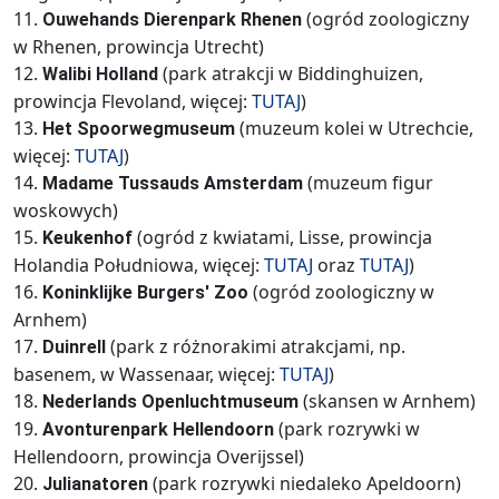
11.
(ogród zoologiczny
Ouwehands Dierenpark Rhenen
w Rhenen, prowincja Utrecht)
12.
(park atrakcji w Biddinghuizen,
Walibi Holland
prowincja Flevoland, więcej:
TUTAJ
)
13.
(muzeum kolei w Utrechcie,
Het Spoorwegmuseum
więcej:
TUTAJ
)
14.
(muzeum figur
Madame Tussauds Amsterdam
woskowych)
15.
(ogród z kwiatami, Lisse, prowincja
Keukenhof
Holandia Południowa, więcej:
TUTAJ
oraz
TUTAJ
)
16.
(ogród zoologiczny w
Koninklijke Burgers' Zoo
Arnhem)
17.
(park z różnorakimi atrakcjami, np.
Duinrell
basenem, w Wassenaar, więcej:
TUTAJ
)
18.
(skansen w Arnhem)
Nederlands Openluchtmuseum
19.
(park rozrywki w
Avonturenpark Hellendoorn
Hellendoorn, prowincja Overijssel)
20.
(park rozrywki niedaleko Apeldoorn)
Julianatoren