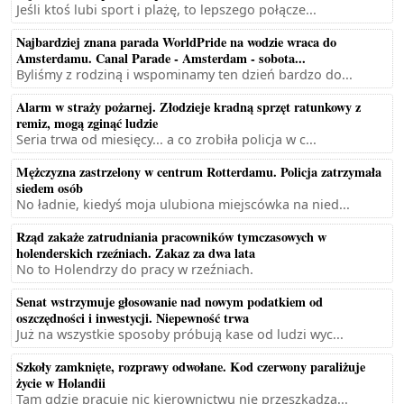
Jeśli ktoś lubi sport i plażę, to lepszego połącze...
Najbardziej znana parada WorldPride na wodzie wraca do
Amsterdamu. Canal Parade - Amsterdam - sobota...
Byliśmy z rodziną i wspominamy ten dzień bardzo do...
Alarm w straży pożarnej. Złodzieje kradną sprzęt ratunkowy z
remiz, mogą zginąć ludzie
Seria trwa od miesięcy... a co zrobiła policja w c...
Mężczyzna zastrzelony w centrum Rotterdamu. Policja zatrzymała
siedem osób
No ładnie, kiedyś moja ulubiona miejscówka na nied...
Rząd zakaże zatrudniania pracowników tymczasowych w
holenderskich rzeźniach. Zakaz za dwa lata
No to Holendrzy do pracy w rzeźniach.
Senat wstrzymuje głosowanie nad nowym podatkiem od
oszczędności i inwestycji. Niepewność trwa
Już na wszystkie sposoby próbują kase od ludzi wyc...
Szkoły zamknięte, rozprawy odwołane. Kod czerwony paraliżuje
życie w Holandii
Tam gdzie pracuje nic kierownictwu nie przeszkadza...