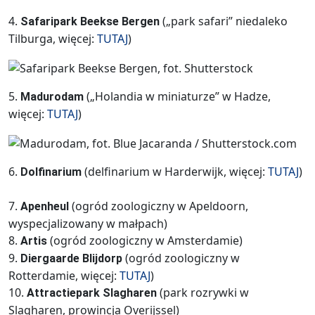
4.
(„park safari” niedaleko
Safaripark Beekse Bergen
Tilburga, więcej:
TUTAJ
)
5.
(„Holandia w miniaturze” w Hadze,
Madurodam
więcej:
TUTAJ
)
6.
(delfinarium w Harderwijk, więcej:
TUTAJ
)
Dolfinarium
7.
(ogród zoologiczny w Apeldoorn,
Apenheul
wyspecjalizowany w małpach)
8.
(ogród zoologiczny w Amsterdamie)
Artis
9.
(ogród zoologiczny w
Diergaarde Blijdorp
Rotterdamie, więcej:
TUTAJ
)
10.
(park rozrywki w
Attractiepark Slagharen
Slagharen, prowincja Overijssel)