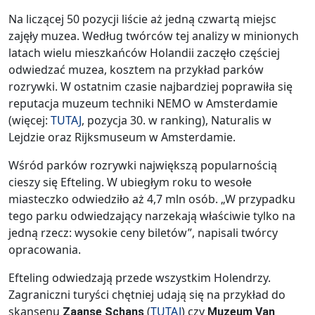
Na liczącej 50 pozycji liście aż jedną czwartą miejsc
zajęły muzea. Według twórców tej analizy w minionych
latach wielu mieszkańców Holandii zaczęło częściej
odwiedzać muzea, kosztem na przykład parków
rozrywki. W ostatnim czasie najbardziej poprawiła się
reputacja muzeum techniki NEMO w Amsterdamie
(więcej:
TUTAJ
, pozycja 30. w ranking), Naturalis w
Lejdzie oraz Rijksmuseum w Amsterdamie.
Wśród parków rozrywki największą popularnością
cieszy się Efteling. W ubiegłym roku to wesołe
miasteczko odwiedziło aż 4,7 mln osób. „W przypadku
tego parku odwiedzający narzekają właściwie tylko na
jedną rzecz: wysokie ceny biletów”, napisali twórcy
opracowania.
Efteling odwiedzają przede wszystkim Holendrzy.
Zagraniczni turyści chętniej udają się na przykład do
skansenu
(
TUTAJ
) czy
Zaanse Schans
Muzeum Van