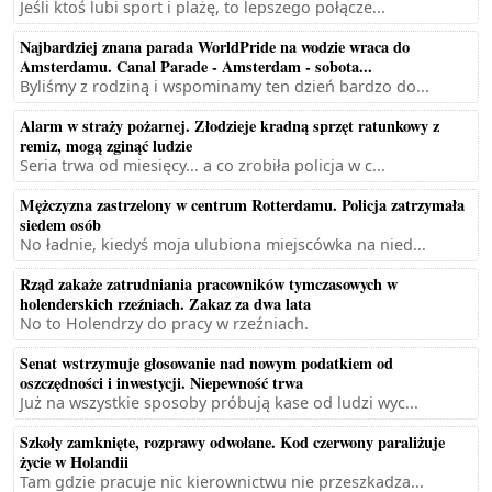
Jeśli ktoś lubi sport i plażę, to lepszego połącze...
Najbardziej znana parada WorldPride na wodzie wraca do
Amsterdamu. Canal Parade - Amsterdam - sobota...
Byliśmy z rodziną i wspominamy ten dzień bardzo do...
Alarm w straży pożarnej. Złodzieje kradną sprzęt ratunkowy z
remiz, mogą zginąć ludzie
Seria trwa od miesięcy... a co zrobiła policja w c...
Mężczyzna zastrzelony w centrum Rotterdamu. Policja zatrzymała
siedem osób
No ładnie, kiedyś moja ulubiona miejscówka na nied...
Rząd zakaże zatrudniania pracowników tymczasowych w
holenderskich rzeźniach. Zakaz za dwa lata
No to Holendrzy do pracy w rzeźniach.
Senat wstrzymuje głosowanie nad nowym podatkiem od
oszczędności i inwestycji. Niepewność trwa
Już na wszystkie sposoby próbują kase od ludzi wyc...
Szkoły zamknięte, rozprawy odwołane. Kod czerwony paraliżuje
życie w Holandii
Tam gdzie pracuje nic kierownictwu nie przeszkadza...