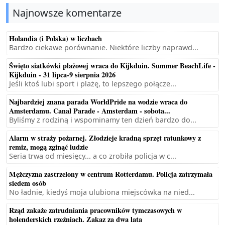
Najnowsze komentarze
Holandia (i Polska) w liczbach
Bardzo ciekawe porównanie. Niektóre liczby naprawd...
Święto siatkówki plażowej wraca do Kijkduin. Summer BeachLife -
Kijkduin - 31 lipca-9 sierpnia 2026
Jeśli ktoś lubi sport i plażę, to lepszego połącze...
Najbardziej znana parada WorldPride na wodzie wraca do
Amsterdamu. Canal Parade - Amsterdam - sobota...
Byliśmy z rodziną i wspominamy ten dzień bardzo do...
Alarm w straży pożarnej. Złodzieje kradną sprzęt ratunkowy z
remiz, mogą zginąć ludzie
Seria trwa od miesięcy... a co zrobiła policja w c...
Mężczyzna zastrzelony w centrum Rotterdamu. Policja zatrzymała
siedem osób
No ładnie, kiedyś moja ulubiona miejscówka na nied...
Rząd zakaże zatrudniania pracowników tymczasowych w
holenderskich rzeźniach. Zakaz za dwa lata