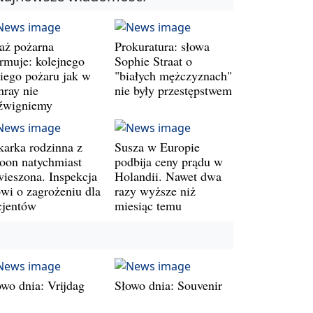
raż pożarna
Prokuratura: słowa
armuje: kolejnego
Sophie Straat o
kiego pożaru jak w
"białych mężczyznach"
nray nie
nie były przestępstwem
źwigniemy
karka rodzinna z
Susza w Europie
oon natychmiast
podbija ceny prądu w
wieszona. Inspekcja
Holandii. Nawet dwa
wi o zagrożeniu dla
razy wyższe niż
cjentów
miesiąc temu
owo dnia: Vrijdag
Słowo dnia: Souvenir