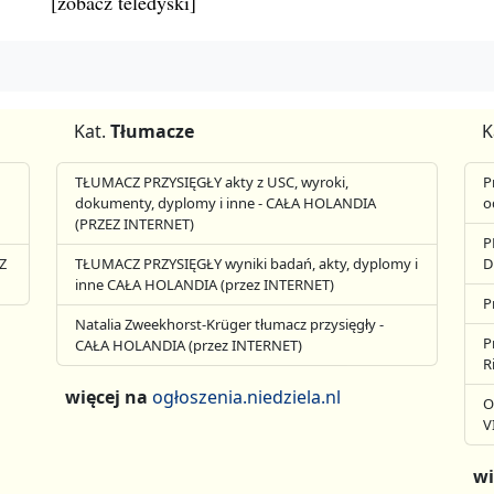
[zobacz teledyski]
Kat.
Tłumacze
K
TŁUMACZ PRZYSIĘGŁY akty z USC, wyroki,
P
dokumenty, dyplomy i inne - CAŁA HOLANDIA
o
(PRZEZ INTERNET)
P
Z
TŁUMACZ PRZYSIĘGŁY wyniki badań, akty, dyplomy i
D
inne CAŁA HOLANDIA (przez INTERNET)
P
Natalia Zweekhorst-Krüger tłumacz przysięgły -
P
CAŁA HOLANDIA (przez INTERNET)
R
więcej na
ogłoszenia.niedziela.nl
O
V
wi