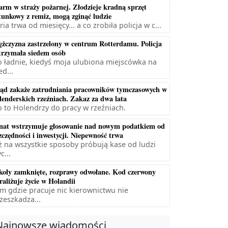
arm w straży pożarnej. Złodzieje kradną sprzęt
tunkowy z remiz, mogą zginąć ludzie
ria trwa od miesięcy... a co zrobiła policja w c...
żczyzna zastrzelony w centrum Rotterdamu. Policja
trzymała siedem osób
 ładnie, kiedyś moja ulubiona miejscówka na
ed...
ąd zakaże zatrudniania pracowników tymczasowych w
lenderskich rzeźniach. Zakaz za dwa lata
 to Holendrzy do pracy w rzeźniach.
nat wstrzymuje głosowanie nad nowym podatkiem od
zczędności i inwestycji. Niepewność trwa
ż na wszystkie sposoby próbują kase od ludzi
c...
koły zamknięte, rozprawy odwołane. Kod czerwony
raliżuje życie w Holandii
m gdzie pracuje nic kierownictwu nie
zeszkadza...
Najnowsze wiadomości