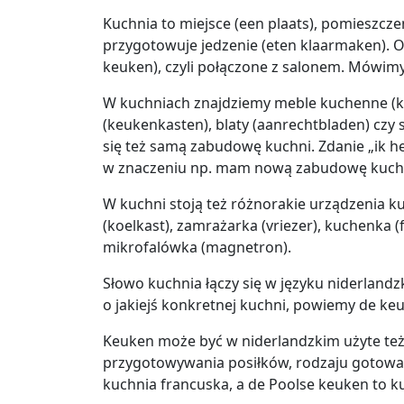
Kuchnia to miejsce (een plaats), pomieszczen
przygotowuje jedzenie (eten klaarmaken). 
keuken), czyli połączone z salonem. Mówim
W kuchniach znajdziemy meble kuchenne (k
(keukenkasten), blaty (aanrechtbladen) czy 
się też samą zabudowę kuchni. Zdanie „ik 
w znaczeniu np. mam nową zabudowę kuchn
W kuchni stoją też różnorakie urządzenia 
(koelkast), zamrażarka (vriezer), kuchenka (
mikrofalówka (magnetron).
Słowo kuchnia łączy się w języku niderland
o jakiejś konkretnej kuchni, powiemy de ke
Keuken może być w niderlandzkim użyte też
przygotowywania posiłków, rodzaju gotowan
kuchnia francuska, a de Poolse keuken to k