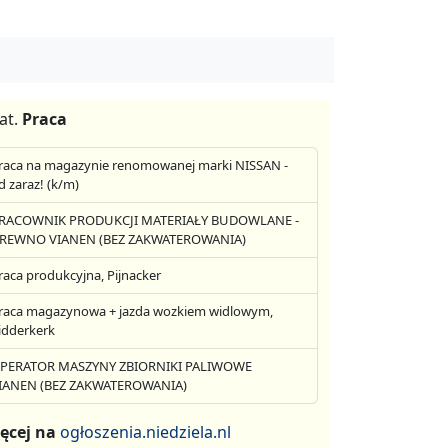
at.
Praca
raca na magazynie renomowanej marki NISSAN -
d zaraz! (k/m)
RACOWNIK PRODUKCJI MATERIAŁY BUDOWLANE -
REWNO VIANEN (BEZ ZAKWATEROWANIA)
raca produkcyjna, Pijnacker
raca magazynowa + jazda wozkiem widlowym,
idderkerk
PERATOR MASZYNY ZBIORNIKI PALIWOWE
IANEN (BEZ ZAKWATEROWANIA)
ęcej na
ogłoszenia.niedziela.nl