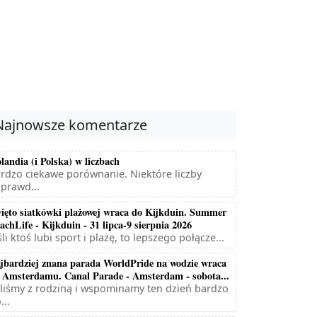
Najnowsze komentarze
landia (i Polska) w liczbach
rdzo ciekawe porównanie. Niektóre liczby
prawd...
ięto siatkówki plażowej wraca do Kijkduin. Summer
achLife - Kijkduin - 31 lipca-9 sierpnia 2026
śli ktoś lubi sport i plażę, to lepszego połącze...
jbardziej znana parada WorldPride na wodzie wraca
 Amsterdamu. Canal Parade - Amsterdam - sobota...
liśmy z rodziną i wspominamy ten dzień bardzo
...