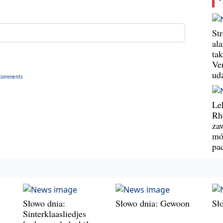
St
al
ta
Ve
ud
Comments
Le
Rh
za
mó
pa
Słowo dnia:
Słowo dnia: Gewoon
Sł
Sinterklaasliedjes