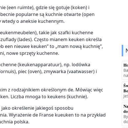
ie (een ruimte), gdzie się gotuje (koken) i
Obecnie popularne są kuchnie otwarte (open
y wtedy o aneksie kuchennym.
eukenmeubelen), takie jak szafki kuchenne
szuflady (lades). Często mianem keuken określa
heb een nieuwe keuken” to „mam nową kuchnię”,
i, nowe sprzęty kuchenne.
kuchenne (keukenapparatuur), np. lodówka
Ho
Ba
fornuis), piec (oven), zmywarka (vaatwasser) i
na
Św
zkim z rodzajnikiem określonym de. Mówiąc więc
Be
Je
uken. Liczba mnoga to keukens (kuchnie).
Na
 jako określenie jakiegoś sposobu
do
ia. Wyrażenie de Franse kueuken to na przykład
By
uchnia polska.
do