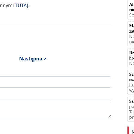
Al
innymi
TUTAJ
.
ra
Se
Mę
za
No
ni
Rz
ho
Następna >
No
Se
os
Ju
wy
Sz
pa
Ta
pr