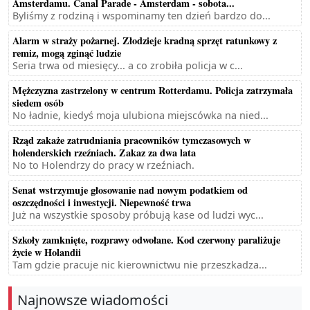
Amsterdamu. Canal Parade - Amsterdam - sobota...
Byliśmy z rodziną i wspominamy ten dzień bardzo do...
Alarm w straży pożarnej. Złodzieje kradną sprzęt ratunkowy z
remiz, mogą zginąć ludzie
Seria trwa od miesięcy... a co zrobiła policja w c...
Mężczyzna zastrzelony w centrum Rotterdamu. Policja zatrzymała
siedem osób
No ładnie, kiedyś moja ulubiona miejscówka na nied...
Rząd zakaże zatrudniania pracowników tymczasowych w
holenderskich rzeźniach. Zakaz za dwa lata
No to Holendrzy do pracy w rzeźniach.
Senat wstrzymuje głosowanie nad nowym podatkiem od
oszczędności i inwestycji. Niepewność trwa
Już na wszystkie sposoby próbują kase od ludzi wyc...
Szkoły zamknięte, rozprawy odwołane. Kod czerwony paraliżuje
życie w Holandii
Tam gdzie pracuje nic kierownictwu nie przeszkadza...
Najnowsze wiadomości