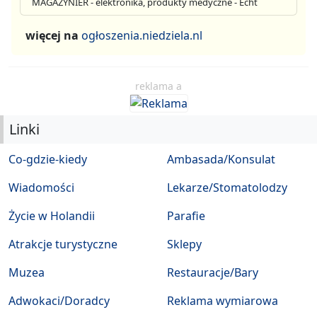
MAGAZYNIER - elektronika, produkty medyczne - Echt
więcej na
ogłoszenia.niedziela.nl
reklama a
Linki
Co-gdzie-kiedy
Ambasada/Konsulat
Wiadomości
Lekarze/Stomatolodzy
Życie w Holandii
Parafie
Atrakcje turystyczne
Sklepy
Muzea
Restauracje/Bary
Adwokaci/Doradcy
Reklama wymiarowa