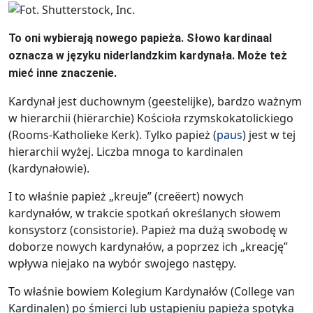
To oni wybierają nowego papieża. Słowo kardinaal
oznacza w języku niderlandzkim kardynała. Może też
mieć inne znaczenie.
Kardynał jest duchownym (geestelijke), bardzo ważnym
w hierarchii (hiërarchie) Kościoła rzymskokatolickiego
(Rooms-Katholieke Kerk). Tylko papież (
paus
) jest w tej
hierarchii wyżej. Liczba mnoga to kardinalen
(kardynałowie).
I to właśnie papież „kreuje” (creëert) nowych
kardynałów, w trakcie spotkań określanych słowem
konsystorz (consistorie). Papież ma dużą swobodę w
doborze nowych kardynałów, a poprzez ich „kreację”
wpływa niejako na wybór swojego następy.
To właśnie bowiem Kolegium Kardynałów (College van
Kardinalen) po śmierci lub ustąpieniu papieża spotyka