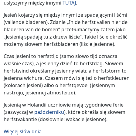
usłyszymy między innymi
TUTAJ
.
Jesień kojarzy się między innymi ze spadającymi liśćmi
(vallende bladeren). Zdanie „In de herfst vallen hier de
bladeren van de bomen” przetłumaczymy zatem jako
„Jesienią spadają tu z drzew liście”. Takie liście określić
możemy słowem herfstbladeren (liście jesienne).
Czas jesieni to herfsttijd (samo słowo tijd oznacza
właśnie czas), a jesienny dzień to herfstdag. Słowem
herfstwind określamy jesienny wiatr, a herfststorm to
jesienna wichura. Czasem mówi się też o herfstkleuren
(kolorach jesieni) albo o herfstgevoel (jesiennym
nastroju, jesiennej atmosferze).
Jesienią w Holandii uczniowie mają tygodniowe ferie
(zazwyczaj w
październiku
), które określa się słowem
herfstvakantie (dosłownie: wakacje jesienne).
Więcej słów dnia