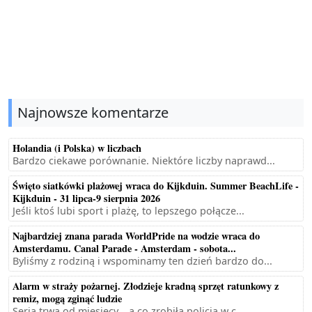
Najnowsze komentarze
Holandia (i Polska) w liczbach
Bardzo ciekawe porównanie. Niektóre liczby naprawd...
Święto siatkówki plażowej wraca do Kijkduin. Summer BeachLife -
Kijkduin - 31 lipca-9 sierpnia 2026
Jeśli ktoś lubi sport i plażę, to lepszego połącze...
Najbardziej znana parada WorldPride na wodzie wraca do
Amsterdamu. Canal Parade - Amsterdam - sobota...
Byliśmy z rodziną i wspominamy ten dzień bardzo do...
Alarm w straży pożarnej. Złodzieje kradną sprzęt ratunkowy z
remiz, mogą zginąć ludzie
Seria trwa od miesięcy... a co zrobiła policja w c...