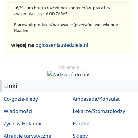
16,79 euro brutto rozładunek kontenerów- praca bez
znajomości języka! OD ZARAZ!
Pracownik produkcji/pakowanie (przetwórstwo bekonu)/
Haarlem
więcej na
ogłoszenia.niedziela.nl
reklama a
Linki
Co-gdzie-kiedy
Ambasada/Konsulat
Wiadomości
Lekarze/Stomatolodzy
Życie w Holandii
Parafie
Atrakcje turystyczne
Sklepy