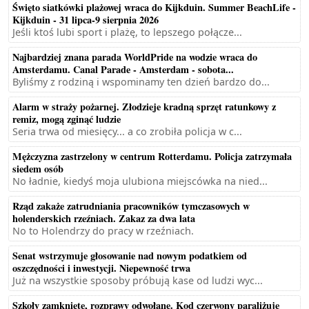
Święto siatkówki plażowej wraca do Kijkduin. Summer BeachLife -
Kijkduin - 31 lipca-9 sierpnia 2026
Jeśli ktoś lubi sport i plażę, to lepszego połącze...
Najbardziej znana parada WorldPride na wodzie wraca do
Amsterdamu. Canal Parade - Amsterdam - sobota...
Byliśmy z rodziną i wspominamy ten dzień bardzo do...
Alarm w straży pożarnej. Złodzieje kradną sprzęt ratunkowy z
remiz, mogą zginąć ludzie
Seria trwa od miesięcy... a co zrobiła policja w c...
Mężczyzna zastrzelony w centrum Rotterdamu. Policja zatrzymała
siedem osób
No ładnie, kiedyś moja ulubiona miejscówka na nied...
Rząd zakaże zatrudniania pracowników tymczasowych w
holenderskich rzeźniach. Zakaz za dwa lata
No to Holendrzy do pracy w rzeźniach.
Senat wstrzymuje głosowanie nad nowym podatkiem od
oszczędności i inwestycji. Niepewność trwa
Już na wszystkie sposoby próbują kase od ludzi wyc...
Szkoły zamknięte, rozprawy odwołane. Kod czerwony paraliżuje