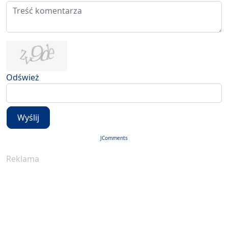
Odśwież
Wyślij
JComments
Reklama