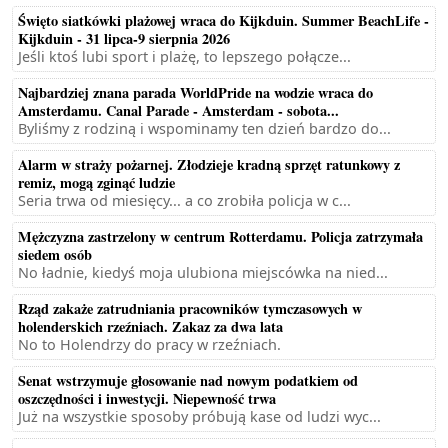
Święto siatkówki plażowej wraca do Kijkduin. Summer BeachLife -
Kijkduin - 31 lipca-9 sierpnia 2026
Jeśli ktoś lubi sport i plażę, to lepszego połącze...
Najbardziej znana parada WorldPride na wodzie wraca do
Amsterdamu. Canal Parade - Amsterdam - sobota...
Byliśmy z rodziną i wspominamy ten dzień bardzo do...
Alarm w straży pożarnej. Złodzieje kradną sprzęt ratunkowy z
remiz, mogą zginąć ludzie
Seria trwa od miesięcy... a co zrobiła policja w c...
Mężczyzna zastrzelony w centrum Rotterdamu. Policja zatrzymała
siedem osób
No ładnie, kiedyś moja ulubiona miejscówka na nied...
Rząd zakaże zatrudniania pracowników tymczasowych w
holenderskich rzeźniach. Zakaz za dwa lata
No to Holendrzy do pracy w rzeźniach.
Senat wstrzymuje głosowanie nad nowym podatkiem od
oszczędności i inwestycji. Niepewność trwa
Już na wszystkie sposoby próbują kase od ludzi wyc...