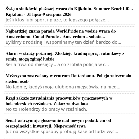
Święto siatkówki plażowej wraca do Kijkduin. Summer BeachLife -
Kijkduin - 31 lipca-9 sierpnia 2026
Jeśli ktoś lubi sport i plażę, to lepszego połącze...
Najbardziej znana parada WorldPride na wodzie wraca do
Amsterdamu. Canal Parade - Amsterdam - sobota...
Byliśmy z rodziną i wspominamy ten dzień bardzo do...
Alarm w straży pożarnej. Złodzieje kradną sprzęt ratunkowy z
remiz, mogą zginąć ludzie
Seria trwa od miesięcy... a co zrobiła policja w c...
Mężczyzna zastrzelony w centrum Rotterdamu. Policja zatrzymała
siedem osób
No ładnie, kiedyś moja ulubiona miejscówka na nied...
Rząd zakaże zatrudniania pracowników tymczasowych w
holenderskich rzeźniach. Zakaz za dwa lata
No to Holendrzy do pracy w rzeźniach.
Senat wstrzymuje głosowanie nad nowym podatkiem od
oszczędności i inwestycji. Niepewność trwa
Już na wszystkie sposoby próbują kase od ludzi wyc...