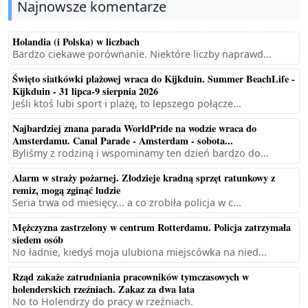
Najnowsze komentarze
Holandia (i Polska) w liczbach
Bardzo ciekawe porównanie. Niektóre liczby naprawd...
Święto siatkówki plażowej wraca do Kijkduin. Summer BeachLife -
Kijkduin - 31 lipca-9 sierpnia 2026
Jeśli ktoś lubi sport i plażę, to lepszego połącze...
Najbardziej znana parada WorldPride na wodzie wraca do
Amsterdamu. Canal Parade - Amsterdam - sobota...
Byliśmy z rodziną i wspominamy ten dzień bardzo do...
Alarm w straży pożarnej. Złodzieje kradną sprzęt ratunkowy z
remiz, mogą zginąć ludzie
Seria trwa od miesięcy... a co zrobiła policja w c...
Mężczyzna zastrzelony w centrum Rotterdamu. Policja zatrzymała
siedem osób
No ładnie, kiedyś moja ulubiona miejscówka na nied...
Rząd zakaże zatrudniania pracowników tymczasowych w
holenderskich rzeźniach. Zakaz za dwa lata
No to Holendrzy do pracy w rzeźniach.