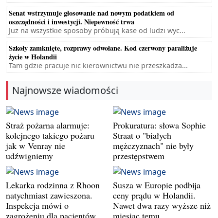
Senat wstrzymuje głosowanie nad nowym podatkiem od
oszczędności i inwestycji. Niepewność trwa
Już na wszystkie sposoby próbują kase od ludzi wyc...
Szkoły zamknięte, rozprawy odwołane. Kod czerwony paraliżuje
życie w Holandii
Tam gdzie pracuje nic kierownictwu nie przeszkadza...
Najnowsze wiadomości
Straż pożarna alarmuje:
Prokuratura: słowa Sophie
kolejnego takiego pożaru
Straat o "białych
jak w Venray nie
mężczyznach" nie były
udźwigniemy
przestępstwem
Lekarka rodzinna z Rhoon
Susza w Europie podbija
natychmiast zawieszona.
ceny prądu w Holandii.
Inspekcja mówi o
Nawet dwa razy wyższe niż
zagrożeniu dla pacjentów
miesiąc temu