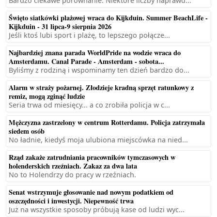
Bardzo ciekawe porównanie. Niektóre liczby naprawd...
Święto siatkówki plażowej wraca do Kijkduin. Summer BeachLife -
Kijkduin - 31 lipca-9 sierpnia 2026
Jeśli ktoś lubi sport i plażę, to lepszego połącze...
Najbardziej znana parada WorldPride na wodzie wraca do
Amsterdamu. Canal Parade - Amsterdam - sobota...
Byliśmy z rodziną i wspominamy ten dzień bardzo do...
Alarm w straży pożarnej. Złodzieje kradną sprzęt ratunkowy z
remiz, mogą zginąć ludzie
Seria trwa od miesięcy... a co zrobiła policja w c...
Mężczyzna zastrzelony w centrum Rotterdamu. Policja zatrzymała
siedem osób
No ładnie, kiedyś moja ulubiona miejscówka na nied...
Rząd zakaże zatrudniania pracowników tymczasowych w
holenderskich rzeźniach. Zakaz za dwa lata
No to Holendrzy do pracy w rzeźniach.
Senat wstrzymuje głosowanie nad nowym podatkiem od
oszczędności i inwestycji. Niepewność trwa
Już na wszystkie sposoby próbują kase od ludzi wyc...