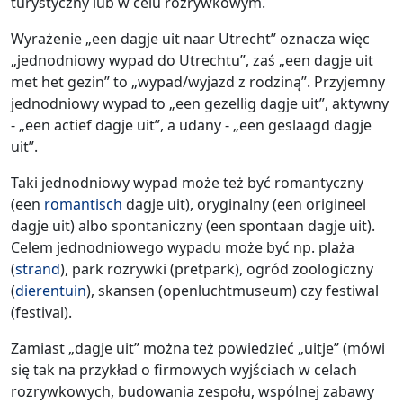
turystyczny lub w celu rozrywkowym.
Wyrażenie „een dagje uit naar Utrecht” oznacza więc
„jednodniowy wypad do Utrechtu”, zaś „een dagje uit
met het gezin” to „wypad/wyjazd z rodziną”. Przyjemny
jednodniowy wypad to „een gezellig dagje uit”, aktywny
- „een actief dagje uit”, a udany - „een geslaagd dagje
uit”.
Taki jednodniowy wypad może też być romantyczny
(een
romantisch
dagje uit), oryginalny (een origineel
dagje uit) albo spontaniczny (een spontaan dagje uit).
Celem jednodniowego wypadu może być np. plaża
(
strand
), park rozrywki (pretpark), ogród zoologiczny
(
dierentuin
), skansen (openluchtmuseum) czy festiwal
(festival).
Zamiast „dagje uit” można też powiedzieć „uitje” (mówi
się tak na przykład o firmowych wyjściach w celach
rozrywkowych, budowania zespołu, wspólnej zabawy