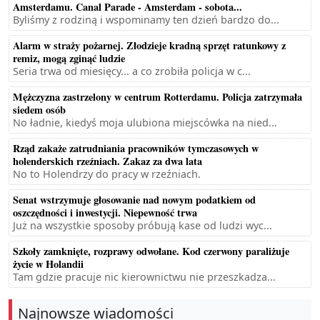
Amsterdamu. Canal Parade - Amsterdam - sobota...
Byliśmy z rodziną i wspominamy ten dzień bardzo do...
Alarm w straży pożarnej. Złodzieje kradną sprzęt ratunkowy z
remiz, mogą zginąć ludzie
Seria trwa od miesięcy... a co zrobiła policja w c...
Mężczyzna zastrzelony w centrum Rotterdamu. Policja zatrzymała
siedem osób
No ładnie, kiedyś moja ulubiona miejscówka na nied...
Rząd zakaże zatrudniania pracowników tymczasowych w
holenderskich rzeźniach. Zakaz za dwa lata
No to Holendrzy do pracy w rzeźniach.
Senat wstrzymuje głosowanie nad nowym podatkiem od
oszczędności i inwestycji. Niepewność trwa
Już na wszystkie sposoby próbują kase od ludzi wyc...
Szkoły zamknięte, rozprawy odwołane. Kod czerwony paraliżuje
życie w Holandii
Tam gdzie pracuje nic kierownictwu nie przeszkadza...
Najnowsze wiadomości