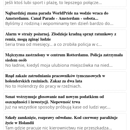
Jeśli ktoś lubi sport i plażę, to lepszego połącze...
Najbardziej znana parada WorldPride na wodzie wraca do
Amsterdamu. Canal Parade - Amsterdam - sobota...
Byliśmy z rodziną i wspominamy ten dzień bardzo do...
Alarm w straży pożarnej. Złodzieje kradną sprzęt ratunkowy z
remiz, mogą zginąć ludzie
Seria trwa od miesięcy... a co zrobiła policja w c...
Mężczyzna zastrzelony w centrum Rotterdamu. Policja zatrzymała
siedem osób
No ładnie, kiedyś moja ulubiona miejscówka na nied...
Rząd zakaże zatrudniania pracowników tymczasowych w
holenderskich rzeźniach. Zakaz za dwa lata
No to Holendrzy do pracy w rzeźniach.
Senat wstrzymuje głosowanie nad nowym podatkiem od
oszczędności i inwestycji. Niepewność trwa
Już na wszystkie sposoby próbują kase od ludzi wyc...
Szkoły zamknięte, rozprawy odwołane. Kod czerwony paraliżuje
życie w Holandii
Tam gdzie pracuje nic kierownictwu nie przeszkadza...