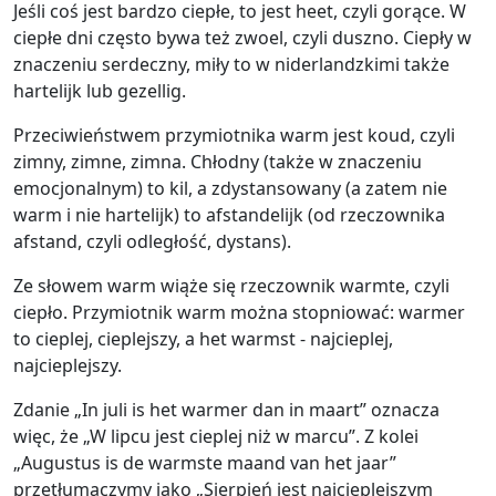
Jeśli coś jest bardzo ciepłe, to jest heet, czyli gorące. W
ciepłe dni często bywa też zwoel, czyli duszno. Ciepły w
znaczeniu serdeczny, miły to w niderlandzkimi także
hartelijk lub gezellig.
Przeciwieństwem przymiotnika warm jest koud, czyli
zimny, zimne, zimna. Chłodny (także w znaczeniu
emocjonalnym) to kil, a zdystansowany (a zatem nie
warm i nie hartelijk) to afstandelijk (od rzeczownika
afstand, czyli odległość, dystans).
Ze słowem warm wiąże się rzeczownik warmte, czyli
ciepło. Przymiotnik warm można stopniować: warmer
to cieplej, cieplejszy, a het warmst - najcieplej,
najcieplejszy.
Zdanie „In juli is het warmer dan in maart” oznacza
więc, że „W lipcu jest cieplej niż w marcu”. Z kolei
„Augustus is de warmste maand van het jaar”
przetłumaczymy jako „Sierpień jest najcieplejszym