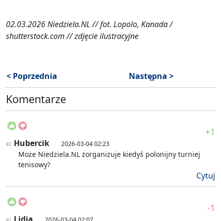
02.03.2026 Niedziela.NL // fot. Lopolo, Kanada /
shutterstock.com // zdjęcie ilustracyjne
< Poprzednia
Następna >
Komentarze
+1
Hubercik
2026-03-04 02:23
#2
Może Niedziela.NL zorganizuje kiedyś polonijny turniej
tenisowy?
Cytuj
-1
Lidia
2026-03-04 02:07
#1