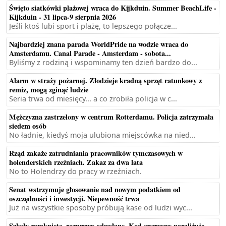
Święto siatkówki plażowej wraca do Kijkduin. Summer BeachLife -
Kijkduin - 31 lipca-9 sierpnia 2026
Jeśli ktoś lubi sport i plażę, to lepszego połącze...
Najbardziej znana parada WorldPride na wodzie wraca do
Amsterdamu. Canal Parade - Amsterdam - sobota...
Byliśmy z rodziną i wspominamy ten dzień bardzo do...
Alarm w straży pożarnej. Złodzieje kradną sprzęt ratunkowy z
remiz, mogą zginąć ludzie
Seria trwa od miesięcy... a co zrobiła policja w c...
Mężczyzna zastrzelony w centrum Rotterdamu. Policja zatrzymała
siedem osób
No ładnie, kiedyś moja ulubiona miejscówka na nied...
Rząd zakaże zatrudniania pracowników tymczasowych w
holenderskich rzeźniach. Zakaz za dwa lata
No to Holendrzy do pracy w rzeźniach.
Senat wstrzymuje głosowanie nad nowym podatkiem od
oszczędności i inwestycji. Niepewność trwa
Już na wszystkie sposoby próbują kase od ludzi wyc...
Szkoły zamknięte, rozprawy odwołane. Kod czerwony paraliżuje