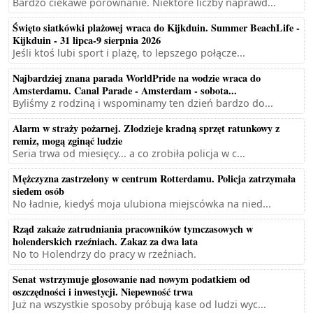
Bardzo ciekawe porównanie. Niektóre liczby naprawd...
Święto siatkówki plażowej wraca do Kijkduin. Summer BeachLife -
Kijkduin - 31 lipca-9 sierpnia 2026
Jeśli ktoś lubi sport i plażę, to lepszego połącze...
Najbardziej znana parada WorldPride na wodzie wraca do
Amsterdamu. Canal Parade - Amsterdam - sobota...
Byliśmy z rodziną i wspominamy ten dzień bardzo do...
Alarm w straży pożarnej. Złodzieje kradną sprzęt ratunkowy z
remiz, mogą zginąć ludzie
Seria trwa od miesięcy... a co zrobiła policja w c...
Mężczyzna zastrzelony w centrum Rotterdamu. Policja zatrzymała
siedem osób
No ładnie, kiedyś moja ulubiona miejscówka na nied...
Rząd zakaże zatrudniania pracowników tymczasowych w
holenderskich rzeźniach. Zakaz za dwa lata
No to Holendrzy do pracy w rzeźniach.
Senat wstrzymuje głosowanie nad nowym podatkiem od
oszczędności i inwestycji. Niepewność trwa
Już na wszystkie sposoby próbują kase od ludzi wyc...