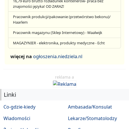
16,79 euro brutto rozładunek kontenerów- praca bez
znajomości języka! OD ZARAZ!
Pracownik produkcji/pakowanie (przetwórstwo bekonu)/
Haarlem
Pracownik magazynu (Sklep Internetowy) - Waalwijk
MAGAZYNIER - elektronika, produkty medyczne - Echt
więcej na
ogłoszenia.niedziela.nl
reklama a
Linki
Co-gdzie-kiedy
Ambasada/Konsulat
Wiadomości
Lekarze/Stomatolodzy