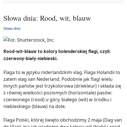
Słowa dnia: Rood, wit, blauw
Słowo dnia
Rood-wit-blauw to kolory holenderskiej flagi, czyli:
czerwony-biały-niebieski.
Flaga to w języku niderlandzkim vlag. Flaga Holandii to
zatem vlag van Nederland. Podobnie jak flagi wielu
innych państw jest trzykolorowa (driekleur) i składa się
z równej wielkości poziomych (horizontale) pasów:
czerwonego (rood) u góry, białego (wit) w środku i
niebieskiego (blauw) na dole.
Flaga Polski, której święto obchodzimy 2 maja (Dag van
de Vlag), ma jak wiadomo dwa kolory: wit (biały) i rood