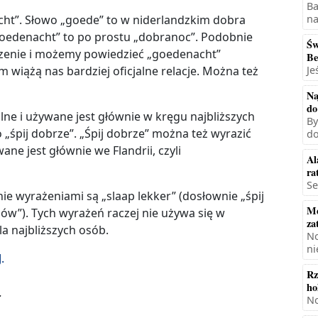
Ba
na
ht”. Słowo „goede” to w niderlandzkim dobra
 „goedenacht” to po prostu „dobranoc”. Podobnie
Św
yczenie i możemy powiedzieć „goedenacht”
Be
Je
im wiążą nas bardziej oficjalne relacje. Można też
Na
do
alne i używane jest głównie w kręgu najbliższych
By
 „śpij dobrze”. „Śpij dobrze” można też wyrazić
do
ne jest głównie we Flandrii, czyli
Al
ra
Se
e wyrażeniami są „slaap lekker” (dosłownie „śpij
Mę
ów”). Tych wyrażeń raczej nie używa się w
za
la najbliższych osób.
No
ni
.
Rz
ho
.
No