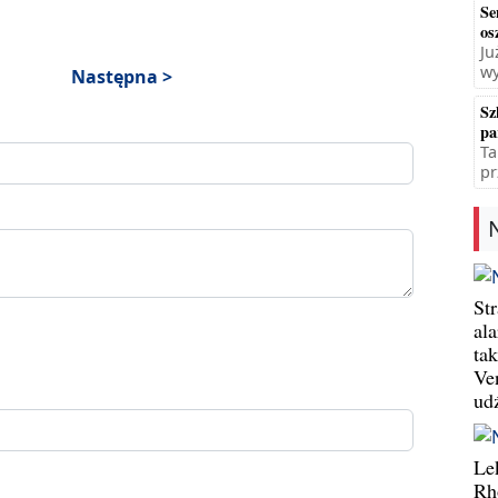
Se
os
Ju
wy
Następna >
Sz
pa
Ta
pr
St
al
ta
Ve
ud
Le
Rh