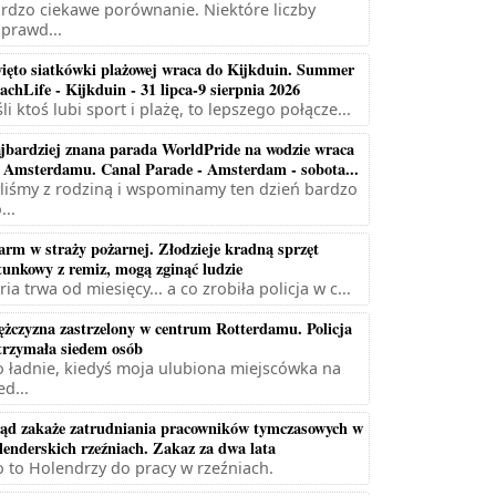
rdzo ciekawe porównanie. Niektóre liczby
prawd...
ięto siatkówki plażowej wraca do Kijkduin. Summer
achLife - Kijkduin - 31 lipca-9 sierpnia 2026
śli ktoś lubi sport i plażę, to lepszego połącze...
jbardziej znana parada WorldPride na wodzie wraca
 Amsterdamu. Canal Parade - Amsterdam - sobota...
liśmy z rodziną i wspominamy ten dzień bardzo
...
arm w straży pożarnej. Złodzieje kradną sprzęt
tunkowy z remiz, mogą zginąć ludzie
ria trwa od miesięcy... a co zrobiła policja w c...
żczyzna zastrzelony w centrum Rotterdamu. Policja
trzymała siedem osób
 ładnie, kiedyś moja ulubiona miejscówka na
ed...
ąd zakaże zatrudniania pracowników tymczasowych w
lenderskich rzeźniach. Zakaz za dwa lata
 to Holendrzy do pracy w rzeźniach.