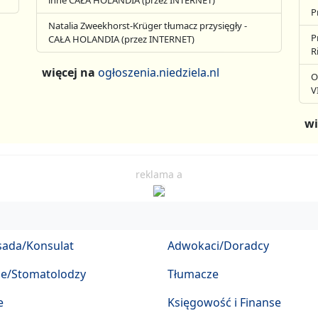
P
Natalia Zweekhorst-Krüger tłumacz przysięgły -
P
CAŁA HOLANDIA (przez INTERNET)
R
więcej na
ogłoszenia.niedziela.nl
O
V
wi
reklama a
ada/Konsulat
Adwokaci/Doradcy
ze/Stomatolodzy
Tłumacze
e
Księgowość i Finanse