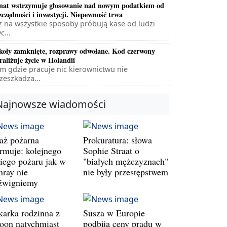
nat wstrzymuje głosowanie nad nowym podatkiem od
zczędności i inwestycji. Niepewność trwa
ż na wszystkie sposoby próbują kase od ludzi
c...
koły zamknięte, rozprawy odwołane. Kod czerwony
raliżuje życie w Holandii
m gdzie pracuje nic kierownictwu nie
zeszkadza...
Najnowsze wiadomości
raż pożarna
Prokuratura: słowa
armuje: kolejnego
Sophie Straat o
kiego pożaru jak w
"białych mężczyznach"
nray nie
nie były przestępstwem
źwigniemy
karka rodzinna z
Susza w Europie
oon natychmiast
podbija ceny prądu w