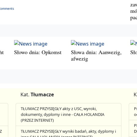
za
Comments
mó
pa
ht
Słowo dnia: Opkomst
Słowa dnia: Aanwezig,
Sł
afwezig
Kat.
Tłumacze
K
TŁUMACZ PRZYSIĘGŁY akty z USC, wyroki,
P
dokumenty, dyplomy i inne - CAŁA HOLANDIA
o
(PRZEZ INTERNET)
P
Z
TŁUMACZ PRZYSIĘGŁY wyniki badań, akty, dyplomy i
D
inne CAŁA HOLANDIA (przez INTERNET)