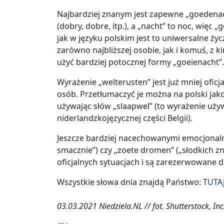
Najbardziej znanym jest zapewne „goedenac
(dobry, dobre, itp.), a „nacht” to noc, więc
jak w języku polskim jest to uniwersalne ż
zarówno najbliższej osobie, jak i komuś, z k
użyć bardziej potocznej formy „goeienacht”.
Wyrażenie „welterusten” jest już mniej oficj
osób. Przetłumaczyć je można na polski jako
używając słów „slaapwel” (to wyrażenie używa
niderlandzkojęzycznej części Belgii).
Jeszcze bardziej nacechowanymi emocjonalni
smacznie”) czy „zoete dromen” („słodkich zn
oficjalnych sytuacjach i są zarezerwowane d
Wszystkie słowa dnia znajdą Państwo:
TUTAJ
03.03.2021 Niedziela.NL // fot. Shutterstock, Inc