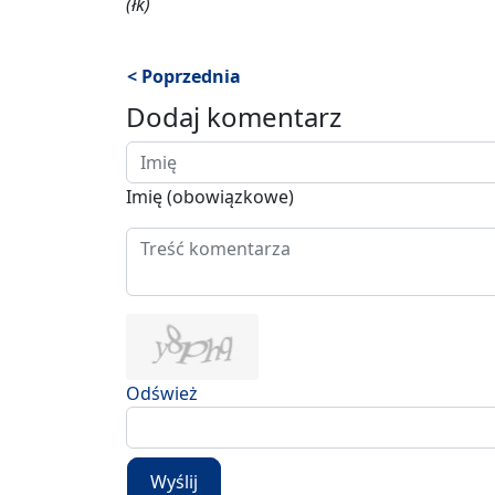
(łk)
< Poprzednia
Dodaj komentarz
Imię (obowiązkowe)
Odśwież
Wyślij