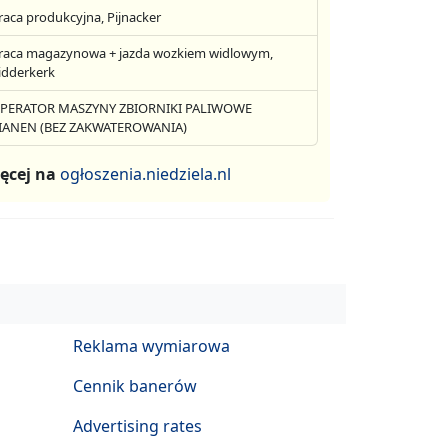
raca produkcyjna, Pijnacker
raca magazynowa + jazda wozkiem widlowym,
idderkerk
PERATOR MASZYNY ZBIORNIKI PALIWOWE
IANEN (BEZ ZAKWATEROWANIA)
ęcej na
ogłoszenia.niedziela.nl
Reklama wymiarowa
Cennik banerów
Advertising rates