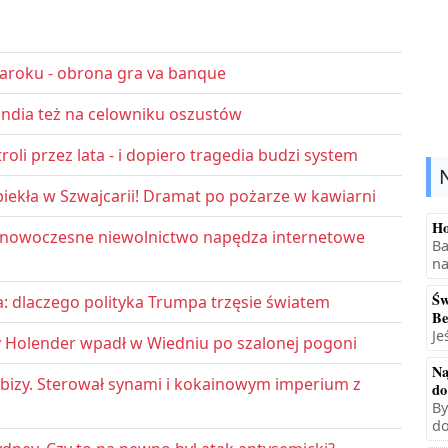
aroku - obrona gra va banque
andia też na celowniku oszustów
oli przez lata - i dopiero tragedia budzi system
iekła w Szwajcarii! Dramat po pożarze w kawiarni
Ho
 - nowoczesne niewolnictwo napędza internetowe
Ba
na
Św
a: dlaczego polityka Trumpa trzęsie światem
Be
Je
y Holender wpadł w Wiedniu po szalonej pogoni
Na
 Ibizy. Sterował synami i kokainowym imperium z
do
By
do