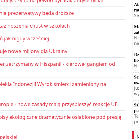
dney. Czy to na pewno był atak antysemicki?
Al
ra
cznia prezerwatywy będą droższe
Se
az noszenia chust w szkołach
Mę
za
No
ń jak nigdy wcześniej
ni
uje nowe miliony dla Ukrainy
Rz
ho
r zatrzymany w Hiszpanii - kierował gangiem od
No
Se
os
iekła Indonezji! Wyrok śmierci zamieniony na
Ju
wy
ropie - nowe zasady mają przyspieszyć reakcję UE
Sz
pa
Ta
pisy ekologiczne dramatycznie osłabione pod presją
pr
pejskiej