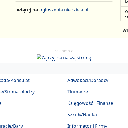
E
więcej na
ogłoszenia.niedziela.nl
O
S
wi
reklama a
ada/Konsulat
Adwokaci/Doradcy
ze/Stomatolodzy
Tłumacze
e
Księgowość i Finanse
Szkoły/Nauka
racje/Bary
Informator i Firmy