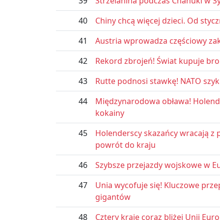
39
Strzelanina podczas Chanuki w Sy
40
Chiny chcą więcej dzieci. Od sty
41
Austria wprowadza częściowy zak
42
Rekord zbrojeń! Świat kupuje bro
43
Rutte podnosi stawkę! NATO szyk
44
Międzynarodowa obława! Holende
kokainy
45
Holenderscy skazańcy wracają z p
powrót do kraju
46
Szybsze przejazdy wojskowe w Eu
47
Unia wycofuje się! Kluczowe prze
gigantów
48
Cztery kraje coraz bliżej Unii Euro