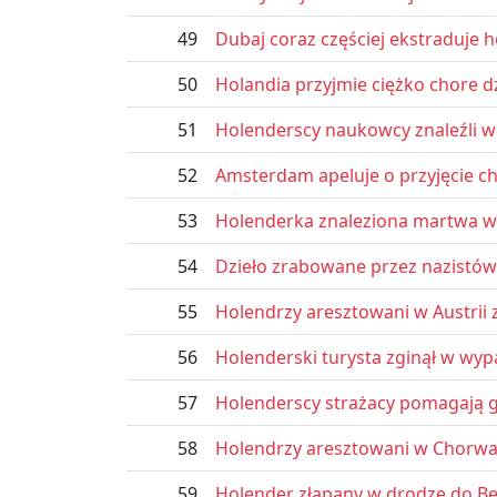
49
Dubaj coraz częściej ekstraduje 
50
Holandia przyjmie ciężko chore dz
51
Holenderscy naukowcy znaleźli w
52
Amsterdam apeluje o przyjęcie ch
53
Holenderka znaleziona martwa w 
54
Dzieło zrabowane przez nazistów
55
Holendrzy aresztowani w Austrii
56
Holenderski turysta zginął w wy
57
Holenderscy strażacy pomagają g
58
Holendrzy aresztowani w Chorwa
59
Holender złapany w drodze do Be