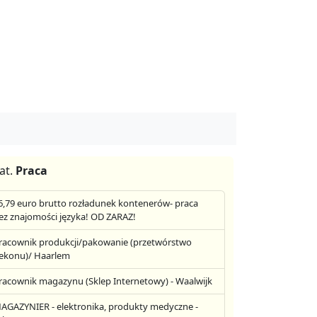
at.
Praca
6,79 euro brutto rozładunek kontenerów- praca
ez znajomości języka! OD ZARAZ!
racownik produkcji/pakowanie (przetwórstwo
ekonu)/ Haarlem
racownik magazynu (Sklep Internetowy) - Waalwijk
AGAZYNIER - elektronika, produkty medyczne -