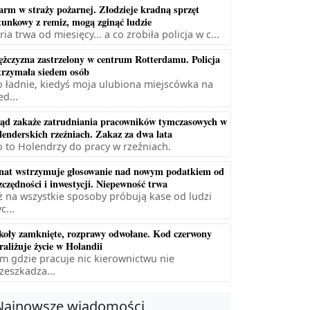
arm w straży pożarnej. Złodzieje kradną sprzęt
tunkowy z remiz, mogą zginąć ludzie
ria trwa od miesięcy... a co zrobiła policja w c...
żczyzna zastrzelony w centrum Rotterdamu. Policja
trzymała siedem osób
 ładnie, kiedyś moja ulubiona miejscówka na
ed...
ąd zakaże zatrudniania pracowników tymczasowych w
lenderskich rzeźniach. Zakaz za dwa lata
 to Holendrzy do pracy w rzeźniach.
nat wstrzymuje głosowanie nad nowym podatkiem od
zczędności i inwestycji. Niepewność trwa
ż na wszystkie sposoby próbują kase od ludzi
c...
koły zamknięte, rozprawy odwołane. Kod czerwony
raliżuje życie w Holandii
m gdzie pracuje nic kierownictwu nie
zeszkadza...
Najnowsze wiadomości