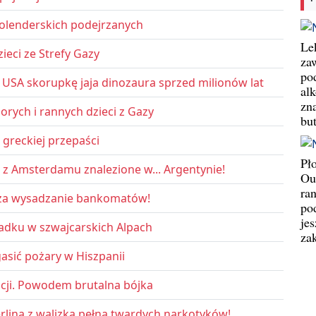
holenderskich podejrzanych
Le
ieci ze Strefy Gazy
za
po
 USA skorupkę jaja dinozaura sprzed milionów lat
al
zn
orych i rannych dzieci z Gazy
bu
greckiej przepaści
Pł
 z Amsterdamu znalezione w... Argentynie!
Ou
ran
 za wysadzanie bankomatów!
pod
jes
padku w szwajcarskich Alpach
za
asić pożary w Hiszpanii
cji. Powodem brutalna bójka
rlina z walizką pełną twardych narkotyków!