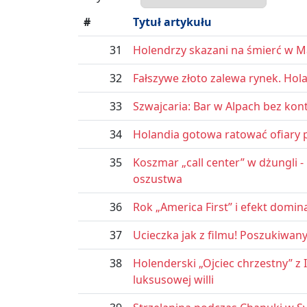
#
Tytuł artykułu
31
Holendrzy skazani na śmierć w M
32
Fałszywe złoto zalewa rynek. Hol
33
Szwajcaria: Bar w Alpach bez kontr
34
Holandia gotowa ratować ofiary p
35
Koszmar „call center” w dżungli
oszustwa
36
Rok „America First” i efekt domin
37
Ucieczka jak z filmu! Poszukiwan
38
Holenderski „Ojciec chrzestny” z
luksusowej willi