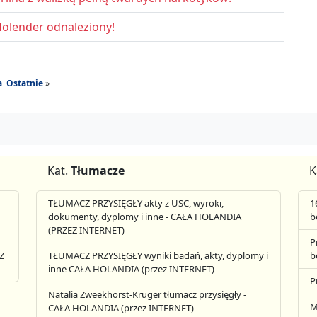
olender odnaleziony!
a
Ostatnie
»
Kat.
Tłumacze
K
TŁUMACZ PRZYSIĘGŁY akty z USC, wyroki,
1
dokumenty, dyplomy i inne - CAŁA HOLANDIA
b
(PRZEZ INTERNET)
P
Z
TŁUMACZ PRZYSIĘGŁY wyniki badań, akty, dyplomy i
b
inne CAŁA HOLANDIA (przez INTERNET)
P
Natalia Zweekhorst-Krüger tłumacz przysięgły -
M
CAŁA HOLANDIA (przez INTERNET)