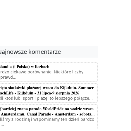
Najnowsze komentarze
landia (i Polska) w liczbach
rdzo ciekawe porównanie. Niektóre liczby
prawd...
ięto siatkówki plażowej wraca do Kijkduin. Summer
achLife - Kijkduin - 31 lipca-9 sierpnia 2026
śli ktoś lubi sport i plażę, to lepszego połącze...
jbardziej znana parada WorldPride na wodzie wraca
 Amsterdamu. Canal Parade - Amsterdam - sobota...
liśmy z rodziną i wspominamy ten dzień bardzo
...