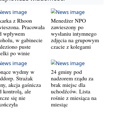
karka z Rhoon
Menedżer NPO
wieszona. Pracowała
zawieszony po
d wpływem
wysłaniu intymnego
koholu, w gabinecie
zdjęcia na grupowym
aleziono puste
czacie z kolegami
telki po winie
onące wydmy w
24 gminy pod
ddorp. Strażak
nadzorem rządu za
ny, akcja gaśnicza
brak miejsc dla
 kontrolą, ale
uchodźców. Lista
zcze się nie
rośnie z miesiąca na
kończyła
miesiąc