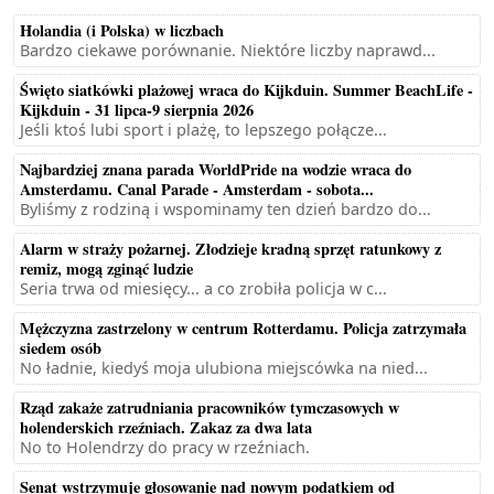
Holandia (i Polska) w liczbach
Bardzo ciekawe porównanie. Niektóre liczby naprawd...
Święto siatkówki plażowej wraca do Kijkduin. Summer BeachLife -
Kijkduin - 31 lipca-9 sierpnia 2026
Jeśli ktoś lubi sport i plażę, to lepszego połącze...
Najbardziej znana parada WorldPride na wodzie wraca do
Amsterdamu. Canal Parade - Amsterdam - sobota...
Byliśmy z rodziną i wspominamy ten dzień bardzo do...
Alarm w straży pożarnej. Złodzieje kradną sprzęt ratunkowy z
remiz, mogą zginąć ludzie
Seria trwa od miesięcy... a co zrobiła policja w c...
Mężczyzna zastrzelony w centrum Rotterdamu. Policja zatrzymała
siedem osób
No ładnie, kiedyś moja ulubiona miejscówka na nied...
Rząd zakaże zatrudniania pracowników tymczasowych w
holenderskich rzeźniach. Zakaz za dwa lata
No to Holendrzy do pracy w rzeźniach.
Senat wstrzymuje głosowanie nad nowym podatkiem od