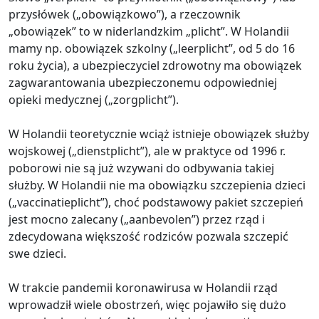
przysłówek („obowiązkowo”), a rzeczownik
„obowiązek” to w niderlandzkim „plicht”. W Holandii
mamy np. obowiązek szkolny („leerplicht”, od 5 do 16
roku życia), a ubezpieczyciel zdrowotny ma obowiązek
zagwarantowania ubezpieczonemu odpowiedniej
opieki medycznej („zorgplicht”).
W Holandii teoretycznie wciąż istnieje obowiązek służby
wojskowej („dienstplicht”), ale w praktyce od 1996 r.
poborowi nie są już wzywani do odbywania takiej
służby. W Holandii nie ma obowiązku szczepienia dzieci
(„vaccinatieplicht”), choć podstawowy pakiet szczepień
jest mocno zalecany („aanbevolen”) przez rząd i
zdecydowana większość rodziców pozwala szczepić
swe dzieci.
W trakcie pandemii koronawirusa w Holandii rząd
wprowadził wiele obostrzeń, więc pojawiło się dużo