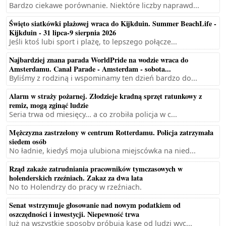
Bardzo ciekawe porównanie. Niektóre liczby naprawd...
Święto siatkówki plażowej wraca do Kijkduin. Summer BeachLife -
Kijkduin - 31 lipca-9 sierpnia 2026
Jeśli ktoś lubi sport i plażę, to lepszego połącze...
Najbardziej znana parada WorldPride na wodzie wraca do
Amsterdamu. Canal Parade - Amsterdam - sobota...
Byliśmy z rodziną i wspominamy ten dzień bardzo do...
Alarm w straży pożarnej. Złodzieje kradną sprzęt ratunkowy z
remiz, mogą zginąć ludzie
Seria trwa od miesięcy... a co zrobiła policja w c...
Mężczyzna zastrzelony w centrum Rotterdamu. Policja zatrzymała
siedem osób
No ładnie, kiedyś moja ulubiona miejscówka na nied...
Rząd zakaże zatrudniania pracowników tymczasowych w
holenderskich rzeźniach. Zakaz za dwa lata
No to Holendrzy do pracy w rzeźniach.
Senat wstrzymuje głosowanie nad nowym podatkiem od
oszczędności i inwestycji. Niepewność trwa
Już na wszystkie sposoby próbują kase od ludzi wyc...