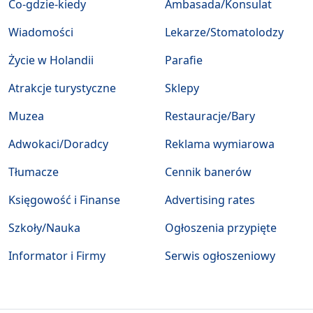
Co-gdzie-kiedy
Ambasada/Konsulat
Wiadomości
Lekarze/Stomatolodzy
Życie w Holandii
Parafie
Atrakcje turystyczne
Sklepy
Muzea
Restauracje/Bary
Adwokaci/Doradcy
Reklama wymiarowa
Tłumacze
Cennik banerów
Księgowość i Finanse
Advertising rates
Szkoły/Nauka
Ogłoszenia przypięte
Informator i Firmy
Serwis ogłoszeniowy