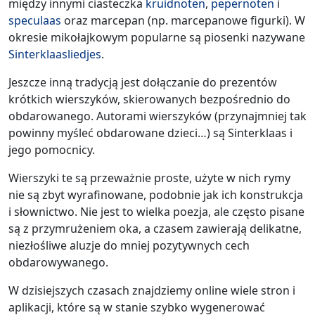
między innymi ciasteczka
kruidnoten
,
pepernoten
i
speculaas
oraz marcepan (np. marcepanowe figurki). W
okresie mikołajkowym popularne są piosenki nazywane
Sinterklaasliedjes
.
Jeszcze inną tradycją jest dołączanie do prezentów
krótkich wierszyków, skierowanych bezpośrednio do
obdarowanego. Autorami wierszyków (przynajmniej tak
powinny myśleć obdarowane dzieci…) są Sinterklaas i
jego pomocnicy.
Wierszyki te są przeważnie proste, użyte w nich rymy
nie są zbyt wyrafinowane, podobnie jak ich konstrukcja
i słownictwo. Nie jest to wielka poezja, ale często pisane
są z przymrużeniem oka, a czasem zawierają delikatne,
niezłośliwe aluzje do mniej pozytywnych cech
obdarowywanego.
W dzisiejszych czasach znajdziemy online wiele stron i
aplikacji, które są w stanie szybko wygenerować