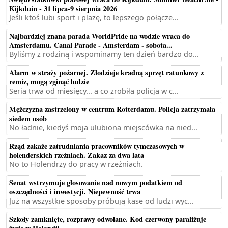
Kijkduin - 31 lipca-9 sierpnia 2026
Jeśli ktoś lubi sport i plażę, to lepszego połącze...
Najbardziej znana parada WorldPride na wodzie wraca do
Amsterdamu. Canal Parade - Amsterdam - sobota...
Byliśmy z rodziną i wspominamy ten dzień bardzo do...
Alarm w straży pożarnej. Złodzieje kradną sprzęt ratunkowy z
remiz, mogą zginąć ludzie
Seria trwa od miesięcy... a co zrobiła policja w c...
Mężczyzna zastrzelony w centrum Rotterdamu. Policja zatrzymała
siedem osób
No ładnie, kiedyś moja ulubiona miejscówka na nied...
Rząd zakaże zatrudniania pracowników tymczasowych w
holenderskich rzeźniach. Zakaz za dwa lata
No to Holendrzy do pracy w rzeźniach.
Senat wstrzymuje głosowanie nad nowym podatkiem od
oszczędności i inwestycji. Niepewność trwa
Już na wszystkie sposoby próbują kase od ludzi wyc...
Szkoły zamknięte, rozprawy odwołane. Kod czerwony paraliżuje