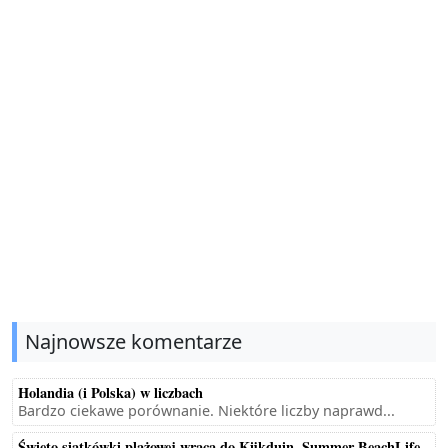
Najnowsze komentarze
Holandia (i Polska) w liczbach
Bardzo ciekawe porównanie. Niektóre liczby naprawd...
Święto siatkówki plażowej wraca do Kijkduin. Summer BeachLife -