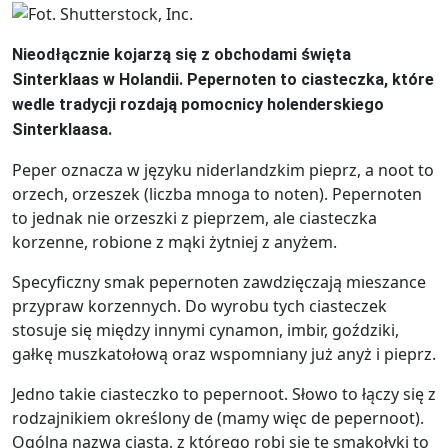
Nieodłącznie kojarzą się z obchodami święta
Sinterklaas w Holandii. Pepernoten to ciasteczka, które
wedle tradycji rozdają pomocnicy holenderskiego
Sinterklaasa.
Peper oznacza w języku niderlandzkim pieprz, a noot to
orzech, orzeszek (liczba mnoga to noten). Pepernoten
to jednak nie orzeszki z pieprzem, ale ciasteczka
korzenne, robione z mąki żytniej z anyżem.
Specyficzny smak pepernoten zawdzięczają mieszance
przypraw korzennych. Do wyrobu tych ciasteczek
stosuje się między innymi cynamon, imbir, goździki,
gałkę muszkatołową oraz wspomniany już anyż i pieprz.
Jedno takie ciasteczko to pepernoot. Słowo to łączy się z
rodzajnikiem określony de (mamy więc de pepernoot).
Ogólna nazwa ciasta, z którego robi się te smakołyki to