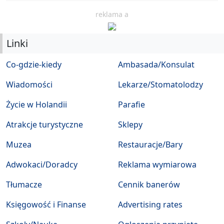
reklama a
Linki
Co-gdzie-kiedy
Ambasada/Konsulat
Wiadomości
Lekarze/Stomatolodzy
Życie w Holandii
Parafie
Atrakcje turystyczne
Sklepy
Muzea
Restauracje/Bary
Adwokaci/Doradcy
Reklama wymiarowa
Tłumacze
Cennik banerów
Księgowość i Finanse
Advertising rates