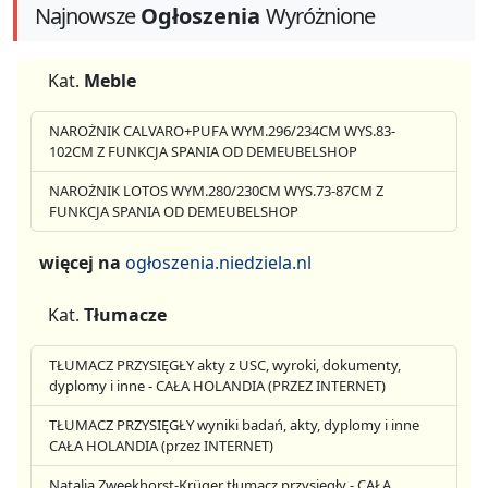
Najnowsze
Ogłoszenia
Wyróżnione
Kat.
Meble
NAROŻNIK CALVARO+PUFA WYM.296/234CM WYS.83-
102CM Z FUNKCJA SPANIA OD DEMEUBELSHOP
NAROŻNIK LOTOS WYM.280/230CM WYS.73-87CM Z
FUNKCJA SPANIA OD DEMEUBELSHOP
więcej na
ogłoszenia.niedziela.nl
Kat.
Tłumacze
TŁUMACZ PRZYSIĘGŁY akty z USC, wyroki, dokumenty,
dyplomy i inne - CAŁA HOLANDIA (PRZEZ INTERNET)
TŁUMACZ PRZYSIĘGŁY wyniki badań, akty, dyplomy i inne
CAŁA HOLANDIA (przez INTERNET)
Natalia Zweekhorst-Krüger tłumacz przysięgły - CAŁA