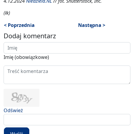
4.12.2024
Niedziela.NL
// fot. Shutterstock, Inc.
(łk)
< Poprzednia
Następna >
Dodaj komentarz
Imię (obowiązkowe)
Odśwież