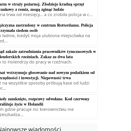
arm w straży pożarnej. Złodzieje kradną sprzęt
tunkowy z remiz, mogą zginąć ludzie
ria trwa od miesięcy... a co zrobiła policja w c...
żczyzna zastrzelony w centrum Rotterdamu. Policja
trzymała siedem osób
 ładnie, kiedyś moja ulubiona miejscówka na
ed...
ąd zakaże zatrudniania pracowników tymczasowych w
lenderskich rzeźniach. Zakaz za dwa lata
 to Holendrzy do pracy w rzeźniach.
nat wstrzymuje głosowanie nad nowym podatkiem od
zczędności i inwestycji. Niepewność trwa
ż na wszystkie sposoby próbują kase od ludzi
c...
koły zamknięte, rozprawy odwołane. Kod czerwony
raliżuje życie w Holandii
m gdzie pracuje nic kierownictwu nie
zeszkadza...
Najnowsze wiadomości