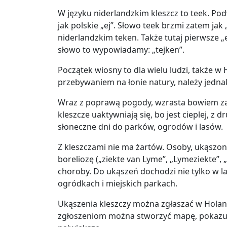
W języku niderlandzkim kleszcz to teek. P
jak polskie „ej”. Słowo teek brzmi zatem jak
niderlandzkim teken. Także tutaj pierwsze „e”
słowo to wypowiadamy: „tejken”.
Początek wiosny to dla wielu ludzi, także w 
przebywaniem na łonie natury, należy jedna
Wraz z poprawą pogody, wzrasta bowiem zag
kleszcze uaktywniają się, bo jest cieplej, z 
słoneczne dni do parków, ogrodów i lasów.
Z kleszczami nie ma żartów. Osoby, ukąszo
boreliozę („ziekte van Lyme”, „Lymeziekte”,
choroby. Do ukąszeń dochodzi nie tylko w l
ogródkach i miejskich parkach.
Ukąszenia kleszczy można zgłaszać w Holand
zgłoszeniom można stworzyć mapę, pokazują