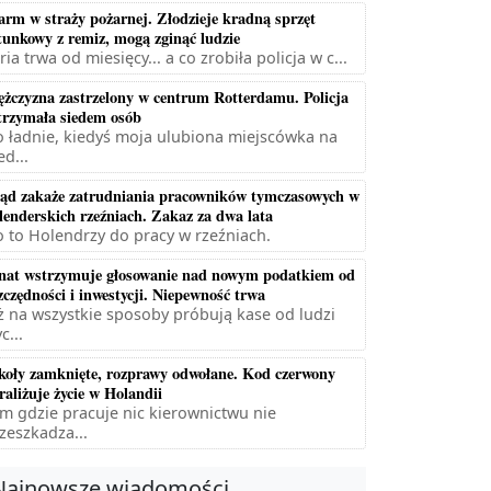
arm w straży pożarnej. Złodzieje kradną sprzęt
tunkowy z remiz, mogą zginąć ludzie
ria trwa od miesięcy... a co zrobiła policja w c...
żczyzna zastrzelony w centrum Rotterdamu. Policja
trzymała siedem osób
 ładnie, kiedyś moja ulubiona miejscówka na
ed...
ąd zakaże zatrudniania pracowników tymczasowych w
lenderskich rzeźniach. Zakaz za dwa lata
 to Holendrzy do pracy w rzeźniach.
nat wstrzymuje głosowanie nad nowym podatkiem od
zczędności i inwestycji. Niepewność trwa
ż na wszystkie sposoby próbują kase od ludzi
c...
koły zamknięte, rozprawy odwołane. Kod czerwony
raliżuje życie w Holandii
m gdzie pracuje nic kierownictwu nie
zeszkadza...
Najnowsze wiadomości