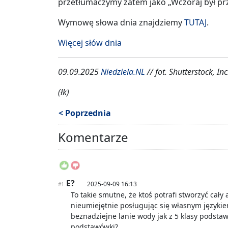
przetłumaczymy zatem jako „Wczoraj był prz
Wymowę słowa dnia znajdziemy
TUTAJ
.
Więcej słów dnia
09.09.2025
Niedziela.NL
// fot. Shutterstock, Inc
(łk)
< Poprzednia
Komentarze
E?
2025-09-09 16:13
#1
To takie smutne, że ktoś potrafi stworzyć cały
nieumiejętnie posługując się własnym językiem
beznadziejne lanie wody jak z 5 klasy podstawo
podstawówki?