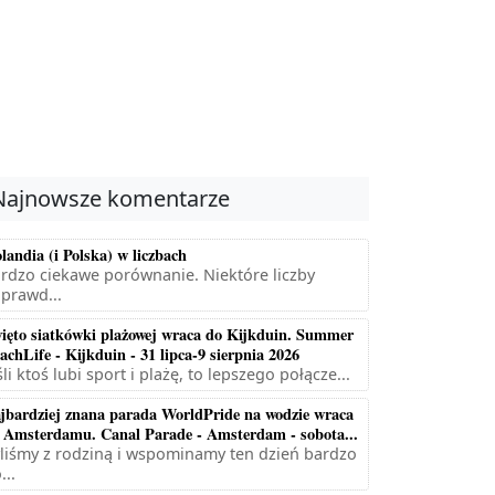
Najnowsze komentarze
landia (i Polska) w liczbach
rdzo ciekawe porównanie. Niektóre liczby
prawd...
ięto siatkówki plażowej wraca do Kijkduin. Summer
achLife - Kijkduin - 31 lipca-9 sierpnia 2026
śli ktoś lubi sport i plażę, to lepszego połącze...
jbardziej znana parada WorldPride na wodzie wraca
 Amsterdamu. Canal Parade - Amsterdam - sobota...
liśmy z rodziną i wspominamy ten dzień bardzo
...