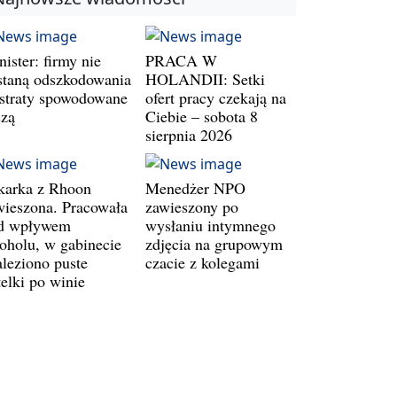
ister: firmy nie
PRACA W
staną odszkodowania
HOLANDII: Setki
 straty spowodowane
ofert pracy czekają na
szą
Ciebie – sobota 8
sierpnia 2026
karka z Rhoon
Menedżer NPO
wieszona. Pracowała
zawieszony po
d wpływem
wysłaniu intymnego
koholu, w gabinecie
zdjęcia na grupowym
aleziono puste
czacie z kolegami
telki po winie