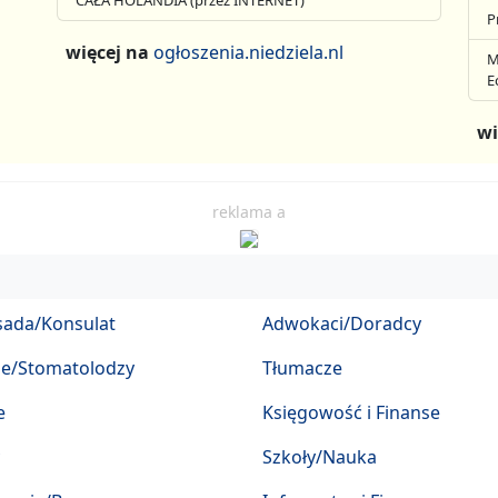
CAŁA HOLANDIA (przez INTERNET)
P
więcej na
ogłoszenia.niedziela.nl
M
E
wi
reklama a
ada/Konsulat
Adwokaci/Doradcy
ze/Stomatolodzy
Tłumacze
e
Księgowość i Finanse
Szkoły/Nauka