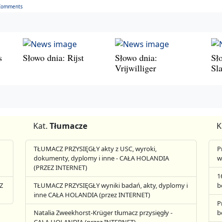
Comments
s
Słowo dnia: Rijst
Słowo dnia:
Sł
Vrijwilliger
Sl
Kat.
Tłumacze
K
TŁUMACZ PRZYSIĘGŁY akty z USC, wyroki,
P
dokumenty, dyplomy i inne - CAŁA HOLANDIA
w
(PRZEZ INTERNET)
1
Z
TŁUMACZ PRZYSIĘGŁY wyniki badań, akty, dyplomy i
b
inne CAŁA HOLANDIA (przez INTERNET)
P
Natalia Zweekhorst-Krüger tłumacz przysięgły -
b