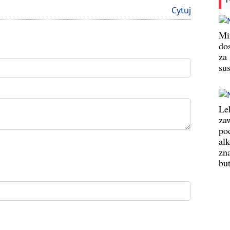
Cytuj
Min
do
za
su
Le
za
po
al
zn
bu