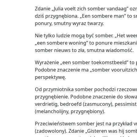
Zdanie „Julia voelt zich somber vandaag” ozna
dziś przygnębiona. „Een sombere man” to s
ponury, smutny wyraz twarzy.
Nie tylko ludzie mogą być somber. „Het wee
„een sombere woning” to ponure mieszkanie
somber nieuws to zła, smutna wiadomość.
Wyrażenie „een somber toekomstbeeld” to po
Podobne znaczenie ma „somber vooruitzich
perspektywę.
Od przymiotnika somber pochodzi rzeczown
przygnębienie. Podobne znaczenie do słowa 
verdrietig, bedroefd (zasmucony), pessimis
(melancholijny, przygnębiony).
Przeciwieństwem somber jest na przykład vro
(zadowolony). Zdanie „Gisteren was hij somb