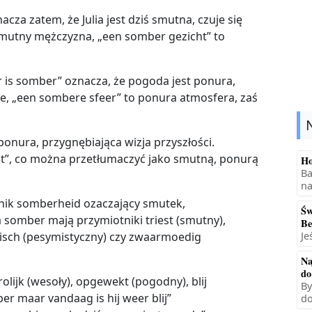
cza zatem, że Julia jest dziś smutna, czuje się
mutny mężczyzna, „een somber gezicht” to
r is somber” oznacza, że pogoda jest ponura,
, „een sombere sfeer” to ponura atmosfera, zaś
nura, przygnębiająca wizja przyszłości.
t”, co można przetłumaczyć jako smutną, ponurą
Ho
Ba
na
ik somberheid ozaczający smutek,
Św
somber mają przymiotniki triest (smutny),
Be
Je
tisch (pesymistyczny) czy zwaarmoedig
Na
do
lijk (wesoły), opgewekt (pogodny), blij
By
er maar vandaag is hij weer blij”
do