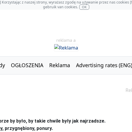
OL] Korzystając z naszej strony, wyrażasz zgodę na używanie przez nas cookie
gebruik van cookies.
OK
reklama a
dy
OGŁOSZENIA
Reklama
Advertising rates (ENG
Re
ze by było, by takie chwile były jak najrzadsze.
, przygnębiony, ponury.