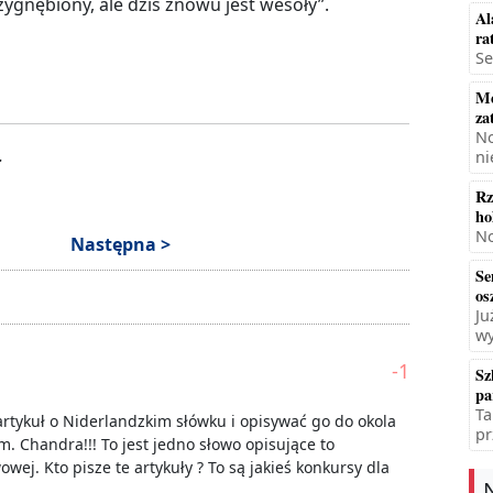
ygnębiony, ale dziś znowu jest wesoły”.
Al
ra
Se
Mę
za
No
.
ni
Rz
ho
No
Następna >
Se
os
Ju
wy
-1
Sz
pa
Ta
 artykuł o Niderlandzkim słówku i opisywać go do okola
pr
. Chandra!!! To jest jedno słowo opisujące to
wej. Kto pisze te artykuły ? To są jakieś konkursy dla