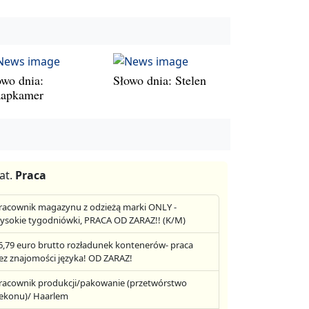
owo dnia:
Słowo dnia: Stelen
aapkamer
at.
Praca
racownik magazynu z odzieżą marki ONLY -
ysokie tygodniówki, PRACA OD ZARAZ!! (K/M)
6,79 euro brutto rozładunek kontenerów- praca
ez znajomości języka! OD ZARAZ!
racownik produkcji/pakowanie (przetwórstwo
ekonu)/ Haarlem