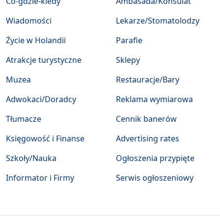
Co-gdzie-kiedy
Ambasada/Konsulat
Wiadomości
Lekarze/Stomatolodzy
Życie w Holandii
Parafie
Atrakcje turystyczne
Sklepy
Muzea
Restauracje/Bary
Adwokaci/Doradcy
Reklama wymiarowa
Tłumacze
Cennik banerów
Księgowość i Finanse
Advertising rates
Szkoły/Nauka
Ogłoszenia przypięte
Informator i Firmy
Serwis ogłoszeniowy