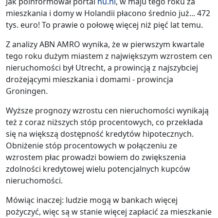
Jak poinformował portal
nu.nl
, w maju tego roku za
mieszkania i domy w Holandii płacono średnio już... 472
tys. euro! To prawie o połowę więcej niż pięć lat temu.
Z analizy ABN AMRO wynika, że w pierwszym kwartale
tego roku dużym miastem z największym wzrostem cen
nieruchomości był Utrecht, a prowincją z najszybciej
drożejącymi mieszkania i domami - prowincja
Groningen.
Wyższe prognozy wzrostu cen nieruchomości wynikają
też z coraz niższych stóp procentowych, co przekłada
się na większą dostępność kredytów hipotecznych.
Obniżenie stóp procentowych w połączeniu ze
wzrostem płac prowadzi bowiem do zwiększenia
zdolności kredytowej wielu potencjalnych kupców
nieruchomości.
Mówiąc inaczej: ludzie mogą w bankach więcej
pożyczyć, więc są w stanie więcej zapłacić za mieszkanie