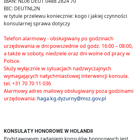
IBAN: NL06 DEUT 0488 2824 70
BIC: DEUTNL2N
w tytule przelewu koniecznie: kogo i jakiej czynności
konsularnej sprawa dotyczy
Telefon alarmowy - obsługiwany po godzinach
urzędowania w dni powszednie od godz. 16:00 – 08:00,
a także w soboty, niedziele oraz dni wolne od pracy w
Polsce.
Służy wyłącznie w sytuacjach nadzwyczajnych
wymagających natychmiastowej interwencji konsula.
tel. +31 70 70 11 036
Alarmowy adres mailowy obsługiwany poza godzinami
urzędowania:
haga.kg.dyzurny@msz.gov.pl
KONSULATY HONOROWE W HOLANDII
Podstawowym zadaniem konsulów honorowych jest