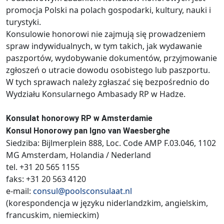
promocja Polski na polach gospodarki, kultury, nauki i
turystyki.
Konsulowie honorowi nie zajmują się prowadzeniem
spraw indywidualnych, w tym takich, jak wydawanie
paszportów, wydobywanie dokumentów, przyjmowanie
zgłoszeń o utracie dowodu osobistego lub paszportu.
W tych sprawach należy zgłaszać się bezpośrednio do
Wydziału Konsularnego Ambasady RP w Hadze.
Konsulat honorowy RP w Amsterdamie
Konsul Honorowy pan Igno van Waesberghe
Siedziba: Bijlmerplein 888, Loc. Code AMP F.03.046, 1102
MG Amsterdam, Holandia / Nederland
tel. +31 20 565 1155
faks: +31 20 563 4120
e-mail:
consul@poolsconsulaat.nl
(korespondencja w języku niderlandzkim, angielskim,
francuskim, niemieckim)