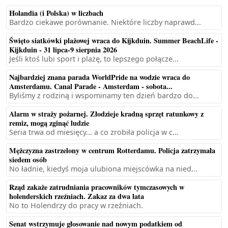
Holandia (i Polska) w liczbach
Bardzo ciekawe porównanie. Niektóre liczby naprawd...
Święto siatkówki plażowej wraca do Kijkduin. Summer BeachLife -
Kijkduin - 31 lipca-9 sierpnia 2026
Jeśli ktoś lubi sport i plażę, to lepszego połącze...
Najbardziej znana parada WorldPride na wodzie wraca do
Amsterdamu. Canal Parade - Amsterdam - sobota...
Byliśmy z rodziną i wspominamy ten dzień bardzo do...
Alarm w straży pożarnej. Złodzieje kradną sprzęt ratunkowy z
remiz, mogą zginąć ludzie
Seria trwa od miesięcy... a co zrobiła policja w c...
Mężczyzna zastrzelony w centrum Rotterdamu. Policja zatrzymała
siedem osób
No ładnie, kiedyś moja ulubiona miejscówka na nied...
Rząd zakaże zatrudniania pracowników tymczasowych w
holenderskich rzeźniach. Zakaz za dwa lata
No to Holendrzy do pracy w rzeźniach.
Senat wstrzymuje głosowanie nad nowym podatkiem od