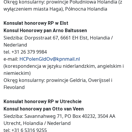
Okręg konsularny: prowincje Południowa Holandia (z
wyłączeniem miasta Haga), Północna Holandia
Konsulat honorowy RP w Elst
Konsul Honorowy pan Arno Baltussen
Siedziba: Dorpsstraat 67, 6661 EH Elst, Holandia /
Nederland
tel. +31 26 379 9984
e-mail:
HCPolenGldOv@kpnmail.nl
(korespondencja w języku niderlandzkim, angielskim i
niemieckim)
Okręg konsularny: prowincje Geldria, Overijssel i
Flevoland
Konsulat honorowy RP w Utrechcie
Konsul honorowy pan Otto van Veen
Siedziba: Savannahweg 71, PO Box 40232, 3504 AA
Utrecht, Holandia / Nederland
tel: +31 6 5316 9255