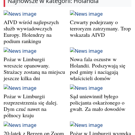
Najnowsze w kategorii: Holandia
AIVD wśród najlepszych
Czwarty podejrzany o
służb wywiadowczych
terroryzm zatrzymany. Trop
Europy. Holendrzy na
wskazała AIVD
podium rankingu
Pożar w Limburgii
Nowa fala oszustw w
wreszcie opanowany.
Holandii. Podszywają się
Strażacy zostaną na miejscu
pod gminy i naciągają
jeszcze kilka dni
właścicieli domów
Pożar w Limburgii
Sąd uniewinnił byłego
rozprzestrzenia się dalej.
policjanta oskarżonego o
Dym czuć nawet na
gwałt. Za mało dowodów
północy kraju
20-latek z Bergen op Zoom
Pożar w Limburgii wymyka