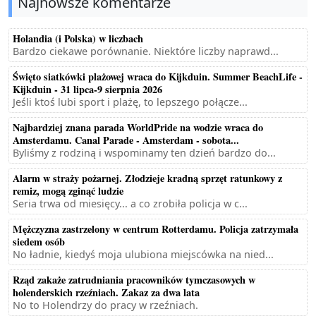
Najnowsze komentarze
Holandia (i Polska) w liczbach
Bardzo ciekawe porównanie. Niektóre liczby naprawd...
Święto siatkówki plażowej wraca do Kijkduin. Summer BeachLife -
Kijkduin - 31 lipca-9 sierpnia 2026
Jeśli ktoś lubi sport i plażę, to lepszego połącze...
Najbardziej znana parada WorldPride na wodzie wraca do
Amsterdamu. Canal Parade - Amsterdam - sobota...
Byliśmy z rodziną i wspominamy ten dzień bardzo do...
Alarm w straży pożarnej. Złodzieje kradną sprzęt ratunkowy z
remiz, mogą zginąć ludzie
Seria trwa od miesięcy... a co zrobiła policja w c...
Mężczyzna zastrzelony w centrum Rotterdamu. Policja zatrzymała
siedem osób
No ładnie, kiedyś moja ulubiona miejscówka na nied...
Rząd zakaże zatrudniania pracowników tymczasowych w
holenderskich rzeźniach. Zakaz za dwa lata
No to Holendrzy do pracy w rzeźniach.