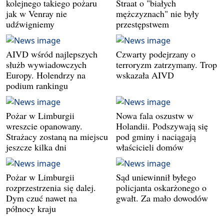
kolejnego takiego pożaru
Straat o "białych
jak w Venray nie
mężczyznach" nie były
udźwigniemy
przestępstwem
AIVD wśród najlepszych
Czwarty podejrzany o
służb wywiadowczych
terroryzm zatrzymany. Trop
Europy. Holendrzy na
wskazała AIVD
podium rankingu
Pożar w Limburgii
Nowa fala oszustw w
wreszcie opanowany.
Holandii. Podszywają się
Strażacy zostaną na miejscu
pod gminy i naciągają
jeszcze kilka dni
właścicieli domów
Pożar w Limburgii
Sąd uniewinnił byłego
rozprzestrzenia się dalej.
policjanta oskarżonego o
Dym czuć nawet na
gwałt. Za mało dowodów
północy kraju