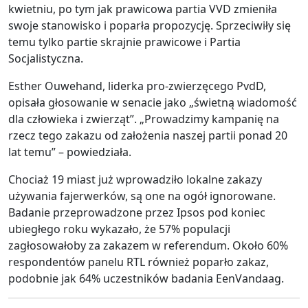
kwietniu, po tym jak prawicowa partia VVD zmieniła
swoje stanowisko i poparła propozycję. Sprzeciwiły się
temu tylko partie skrajnie prawicowe i Partia
Socjalistyczna.
Esther Ouwehand, liderka pro-zwierzęcego PvdD,
opisała głosowanie w senacie jako „świetną wiadomość
dla człowieka i zwierząt”. „Prowadzimy kampanię na
rzecz tego zakazu od założenia naszej partii ponad 20
lat temu” – powiedziała.
Chociaż 19 miast już wprowadziło lokalne zakazy
używania fajerwerków, są one na ogół ignorowane.
Badanie przeprowadzone przez Ipsos pod koniec
ubiegłego roku wykazało, że 57% populacji
zagłosowałoby za zakazem w referendum. Około 60%
respondentów panelu RTL również poparło zakaz,
podobnie jak 64% uczestników badania EenVandaag.