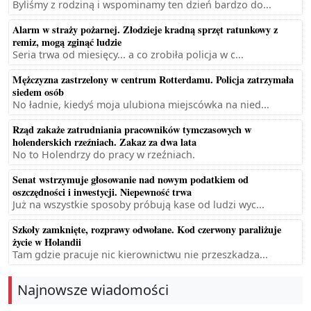
Byliśmy z rodziną i wspominamy ten dzień bardzo do...
Alarm w straży pożarnej. Złodzieje kradną sprzęt ratunkowy z
remiz, mogą zginąć ludzie
Seria trwa od miesięcy... a co zrobiła policja w c...
Mężczyzna zastrzelony w centrum Rotterdamu. Policja zatrzymała
siedem osób
No ładnie, kiedyś moja ulubiona miejscówka na nied...
Rząd zakaże zatrudniania pracowników tymczasowych w
holenderskich rzeźniach. Zakaz za dwa lata
No to Holendrzy do pracy w rzeźniach.
Senat wstrzymuje głosowanie nad nowym podatkiem od
oszczędności i inwestycji. Niepewność trwa
Już na wszystkie sposoby próbują kase od ludzi wyc...
Szkoły zamknięte, rozprawy odwołane. Kod czerwony paraliżuje
życie w Holandii
Tam gdzie pracuje nic kierownictwu nie przeszkadza...
Najnowsze wiadomości