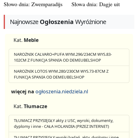
Słowo dnia: Zwemparadijs
Słowa dnia: Dagje uit
Najnowsze
Ogłoszenia
Wyróżnione
Kat.
Meble
NAROŻNIK CALVARO+PUFA WYM.296/234CM WYS.83-
102CM Z FUNKCJA SPANIA OD DEMEUBELSHOP
NAROŻNIK LOTOS WYM.280/230CM WYS.73-87CM Z
FUNKCJA SPANIA OD DEMEUBELSHOP
więcej na
ogłoszenia.niedziela.nl
Kat.
Tłumacze
TŁUMACZ PRZYSIĘGŁY akty z USC, wyroki, dokumenty,
dyplomy i inne - CAŁA HOLANDIA (PRZEZ INTERNET)
TŁUMACZ PRZYSIĘGŁY wyniki badań, akty, dyplomy i inne