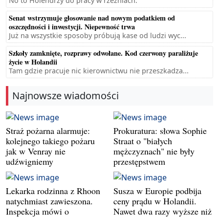
No to Holendrzy do pracy w rzeźniach.
Senat wstrzymuje głosowanie nad nowym podatkiem od
oszczędności i inwestycji. Niepewność trwa
Już na wszystkie sposoby próbują kase od ludzi wyc...
Szkoły zamknięte, rozprawy odwołane. Kod czerwony paraliżuje
życie w Holandii
Tam gdzie pracuje nic kierownictwu nie przeszkadza...
Najnowsze wiadomości
Straż pożarna alarmuje:
Prokuratura: słowa Sophie
kolejnego takiego pożaru
Straat o "białych
jak w Venray nie
mężczyznach" nie były
udźwigniemy
przestępstwem
Lekarka rodzinna z Rhoon
Susza w Europie podbija
natychmiast zawieszona.
ceny prądu w Holandii.
Inspekcja mówi o
Nawet dwa razy wyższe niż