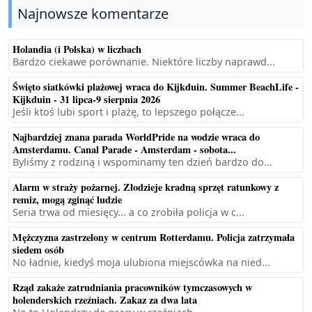
Najnowsze komentarze
Holandia (i Polska) w liczbach
Bardzo ciekawe porównanie. Niektóre liczby naprawd...
Święto siatkówki plażowej wraca do Kijkduin. Summer BeachLife -
Kijkduin - 31 lipca-9 sierpnia 2026
Jeśli ktoś lubi sport i plażę, to lepszego połącze...
Najbardziej znana parada WorldPride na wodzie wraca do
Amsterdamu. Canal Parade - Amsterdam - sobota...
Byliśmy z rodziną i wspominamy ten dzień bardzo do...
Alarm w straży pożarnej. Złodzieje kradną sprzęt ratunkowy z
remiz, mogą zginąć ludzie
Seria trwa od miesięcy... a co zrobiła policja w c...
Mężczyzna zastrzelony w centrum Rotterdamu. Policja zatrzymała
siedem osób
No ładnie, kiedyś moja ulubiona miejscówka na nied...
Rząd zakaże zatrudniania pracowników tymczasowych w
holenderskich rzeźniach. Zakaz za dwa lata