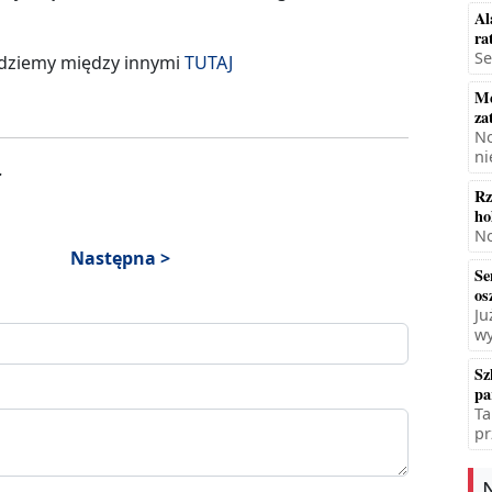
Al
ra
Se
jdziemy między innymi
TUTAJ
Mę
za
No
ni
.
Rz
ho
No
Następna >
Se
os
Ju
wy
Sz
pa
Ta
pr