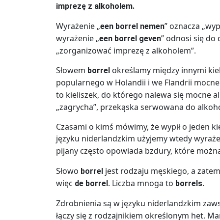
imprezę z alkoholem.
Wyrażenie „
” oznacza „wypi
een borrel nemen
wyrażenie „
” odnosi się do
een borrel geven
„zorganizować imprezę z alkoholem”.
Słowem
określamy między innymi kiel
borrel
popularnego w Holandii i we Flandrii mocneg
to kieliszek, do którego nalewa się mocne a
„zagrycha”, przekąska serwowana do alkoho
Czasami o kimś mówimy, że wypił o jeden kiel
języku niderlandzkim użyjemy wtedy wyraże
pijany często opowiada bzdury, które można
Słowo
jest rodzaju męskiego, a zatem
borrel
więc
. Liczba mnoga to
.
de borrel
borrels
Zdrobnienia są w języku niderlandzkim zaws
łączy się z rodzajnikiem określonym het. M