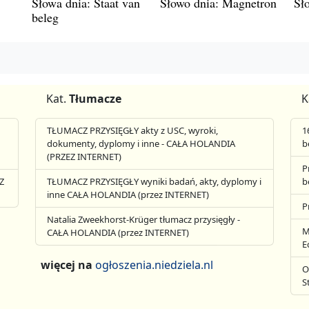
Słowa dnia: Staat van
Słowo dnia: Magnetron
Sł
beleg
Kat.
Tłumacze
K
TŁUMACZ PRZYSIĘGŁY akty z USC, wyroki,
1
dokumenty, dyplomy i inne - CAŁA HOLANDIA
b
(PRZEZ INTERNET)
P
Z
TŁUMACZ PRZYSIĘGŁY wyniki badań, akty, dyplomy i
b
inne CAŁA HOLANDIA (przez INTERNET)
P
Natalia Zweekhorst-Krüger tłumacz przysięgły -
M
CAŁA HOLANDIA (przez INTERNET)
E
więcej na
ogłoszenia.niedziela.nl
O
S