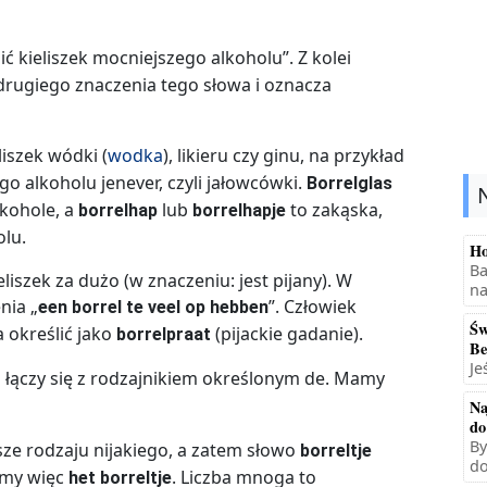
ć kieliszek mocniejszego alkoholu”. Z kolei
 drugiego znaczenia tego słowa i oznacza
iszek wódki (
wodka
), likieru czy ginu, na przykład
o alkoholu jenever, czyli jałowcówki.
Borrelglas
lkohole, a
lub
to zakąska,
borrelhap
borrelhapje
lu.
Ho
Ba
iszek za dużo (w znaczeniu: jest pijany). W
na
nia „
”. Człowiek
een borrel te veel op hebben
Św
 określić jako
(pijackie gadanie).
borrelpraat
Be
Je
 łączy się z rodzajnikiem określonym de. Mamy
Na
do
By
ze rodzaju nijakiego, a zatem słowo
borreltje
do
amy więc
. Liczba mnoga to
het borreltje