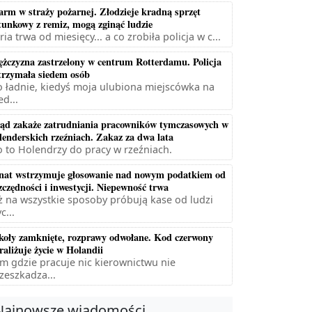
arm w straży pożarnej. Złodzieje kradną sprzęt
tunkowy z remiz, mogą zginąć ludzie
ria trwa od miesięcy... a co zrobiła policja w c...
żczyzna zastrzelony w centrum Rotterdamu. Policja
trzymała siedem osób
 ładnie, kiedyś moja ulubiona miejscówka na
ed...
ąd zakaże zatrudniania pracowników tymczasowych w
lenderskich rzeźniach. Zakaz za dwa lata
 to Holendrzy do pracy w rzeźniach.
nat wstrzymuje głosowanie nad nowym podatkiem od
zczędności i inwestycji. Niepewność trwa
ż na wszystkie sposoby próbują kase od ludzi
c...
koły zamknięte, rozprawy odwołane. Kod czerwony
raliżuje życie w Holandii
m gdzie pracuje nic kierownictwu nie
zeszkadza...
Najnowsze wiadomości