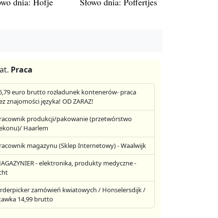
owo dnia: Hofje
Słowo dnia: Poffertjes
at.
Praca
6,79 euro brutto rozładunek kontenerów- praca
ez znajomości języka! OD ZARAZ!
racownik produkcji/pakowanie (przetwórstwo
ekonu)/ Haarlem
racownik magazynu (Sklep Internetowy) - Waalwijk
AGAZYNIER - elektronika, produkty medyczne -
cht
rderpicker zamówień kwiatowych / Honselersdijk /
tawka 14,99 brutto