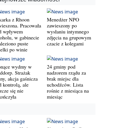
karka z Rhoon
Menedżer NPO
wieszona. Pracowała
zawieszony po
d wpływem
wysłaniu intymnego
koholu, w gabinecie
zdjęcia na grupowym
aleziono puste
czacie z kolegami
telki po winie
onące wydmy w
24 gminy pod
ddorp. Strażak
nadzorem rządu za
ny, akcja gaśnicza
brak miejsc dla
 kontrolą, ale
uchodźców. Lista
zcze się nie
rośnie z miesiąca na
kończyła
miesiąc