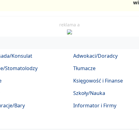
wi
reklama a
ada/Konsulat
Adwokaci/Doradcy
ze/Stomatolodzy
Tłumacze
e
Księgowość i Finanse
Szkoły/Nauka
racje/Bary
Informator i Firmy