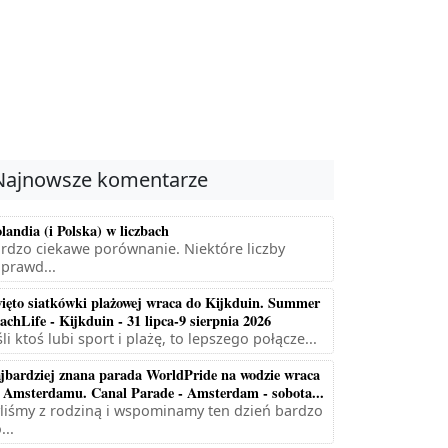
Najnowsze komentarze
landia (i Polska) w liczbach
rdzo ciekawe porównanie. Niektóre liczby
prawd...
ięto siatkówki plażowej wraca do Kijkduin. Summer
achLife - Kijkduin - 31 lipca-9 sierpnia 2026
śli ktoś lubi sport i plażę, to lepszego połącze...
jbardziej znana parada WorldPride na wodzie wraca
 Amsterdamu. Canal Parade - Amsterdam - sobota...
liśmy z rodziną i wspominamy ten dzień bardzo
...