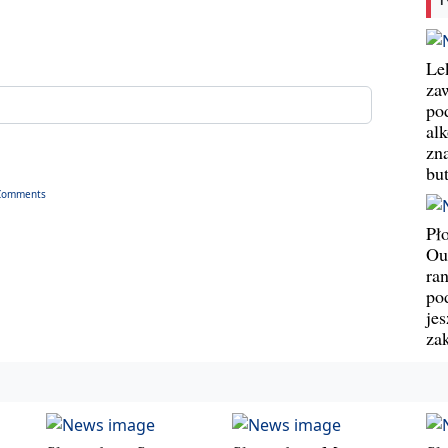
Le
za
po
al
zn
bu
Comments
Pł
Ou
ran
pod
jes
za