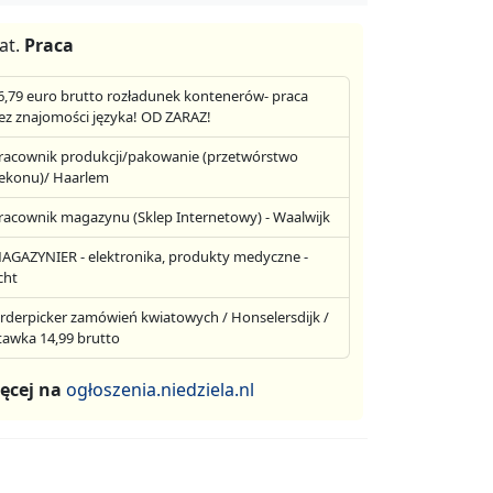
at.
Praca
6,79 euro brutto rozładunek kontenerów- praca
ez znajomości języka! OD ZARAZ!
racownik produkcji/pakowanie (przetwórstwo
ekonu)/ Haarlem
racownik magazynu (Sklep Internetowy) - Waalwijk
AGAZYNIER - elektronika, produkty medyczne -
cht
rderpicker zamówień kwiatowych / Honselersdijk /
tawka 14,99 brutto
ęcej na
ogłoszenia.niedziela.nl