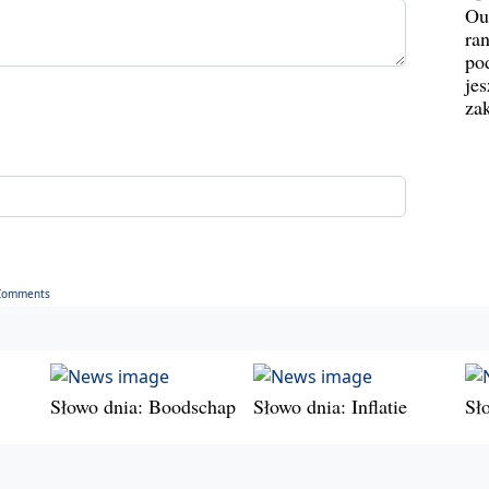
Ou
ran
pod
jes
za
Comments
Słowo dnia: Boodschap
Słowo dnia: Inflatie
Sł