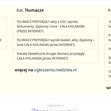
Kat.
Tłumacze
K
TŁUMACZ PRZYSIĘGŁY akty z USC, wyroki,
1
dokumenty, dyplomy i inne - CAŁA HOLANDIA
b
(PRZEZ INTERNET)
P
Z
TŁUMACZ PRZYSIĘGŁY wyniki badań, akty, dyplomy i
b
inne CAŁA HOLANDIA (przez INTERNET)
P
Natalia Zweekhorst-Krüger tłumacz przysięgły -
M
CAŁA HOLANDIA (przez INTERNET)
E
więcej na
ogłoszenia.niedziela.nl
O
S
wi
reklama a