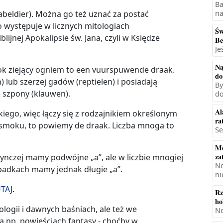
Ba
na
abeldier). Można go też uznać za postać
o występuje w licznych mitologiach
Św
ijnej Apokalipsie św. Jana, czyli w Księdze
Be
Je
Na
mok ziejący ogniem to een vuurspuwende draak.
do
lub szerzej gadów (reptielen) i posiadają
By
e szpony (klauwen).
do
Al
iego, więc łączy się z rodzajnikiem określonym
ra
 smoku, to powiemy de draak. Liczba mnoga to
Se
Mę
za
edynczej mamy podwójne „a”, ale w liczbie mnogiej
No
padkach mamy jednak długie „a”.
ni
TAJ
.
Rz
ho
logii i dawnych baśniach, ale też we
No
ą np. powieściach fantasy - choćby w