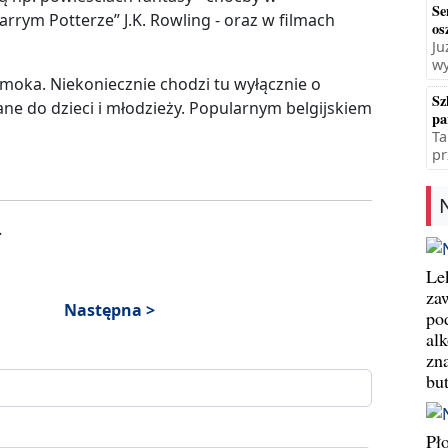
Se
rrym Potterze” J.K. Rowling - oraz w filmach
os
Ju
wy
moka. Niekoniecznie chodzi tu wyłącznie o
Sz
ane do dzieci i młodzieży. Popularnym belgijskiem
pa
Ta
pr
.
Le
za
Następna >
po
al
zn
bu
Pł