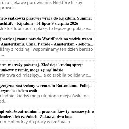
rdzo ciekawe porównanie. Niektóre liczby
prawd...
ięto siatkówki plażowej wraca do Kijkduin. Summer
achLife - Kijkduin - 31 lipca-9 sierpnia 2026
śli ktoś lubi sport i plażę, to lepszego połącze...
jbardziej znana parada WorldPride na wodzie wraca
 Amsterdamu. Canal Parade - Amsterdam - sobota...
liśmy z rodziną i wspominamy ten dzień bardzo
...
arm w straży pożarnej. Złodzieje kradną sprzęt
tunkowy z remiz, mogą zginąć ludzie
ria trwa od miesięcy... a co zrobiła policja w c...
żczyzna zastrzelony w centrum Rotterdamu. Policja
trzymała siedem osób
 ładnie, kiedyś moja ulubiona miejscówka na
ed...
ąd zakaże zatrudniania pracowników tymczasowych w
lenderskich rzeźniach. Zakaz za dwa lata
 to Holendrzy do pracy w rzeźniach.