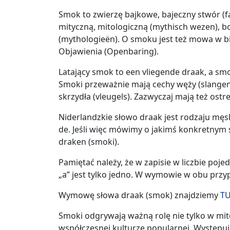
Smok to zwierzę bajkowe, bajeczny stwór (f
mityczną, mitologiczną (mythisch wezen), b
(mythologieën). O smoku jest też mowa w bibl
Objawienia (Openbaring).
Latający smok to een vliegende draak, a s
Smoki przeważnie mają cechy węży (slangen) 
skrzydła (vleugels). Zazwyczaj mają też ostr
Niderlandzkie słowo draak jest rodzaju męsk
de. Jeśli więc mówimy o jakimś konkretnym
draken (smoki).
Pamiętać należy, że w zapisie w liczbie poj
„a” jest tylko jedno. W wymowie w obu przy
Wymowę słowa draak (smok) znajdziemy
TU
Smoki odgrywają ważną rolę nie tylko w mito
współczesnej kulturze popularnej. Występuj