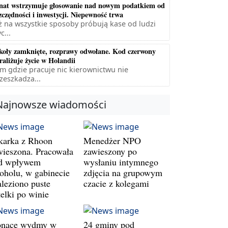
nat wstrzymuje głosowanie nad nowym podatkiem od
zczędności i inwestycji. Niepewność trwa
ż na wszystkie sposoby próbują kase od ludzi
c...
koły zamknięte, rozprawy odwołane. Kod czerwony
raliżuje życie w Holandii
m gdzie pracuje nic kierownictwu nie
zeszkadza...
Najnowsze wiadomości
karka z Rhoon
Menedżer NPO
wieszona. Pracowała
zawieszony po
d wpływem
wysłaniu intymnego
koholu, w gabinecie
zdjęcia na grupowym
aleziono puste
czacie z kolegami
telki po winie
onące wydmy w
24 gminy pod