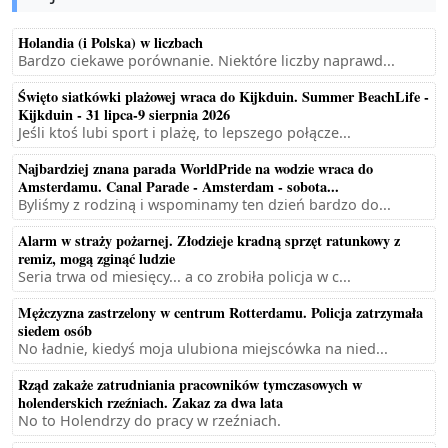
Holandia (i Polska) w liczbach
Bardzo ciekawe porównanie. Niektóre liczby naprawd...
Święto siatkówki plażowej wraca do Kijkduin. Summer BeachLife -
Kijkduin - 31 lipca-9 sierpnia 2026
Jeśli ktoś lubi sport i plażę, to lepszego połącze...
Najbardziej znana parada WorldPride na wodzie wraca do
Amsterdamu. Canal Parade - Amsterdam - sobota...
Byliśmy z rodziną i wspominamy ten dzień bardzo do...
Alarm w straży pożarnej. Złodzieje kradną sprzęt ratunkowy z
remiz, mogą zginąć ludzie
Seria trwa od miesięcy... a co zrobiła policja w c...
Mężczyzna zastrzelony w centrum Rotterdamu. Policja zatrzymała
siedem osób
No ładnie, kiedyś moja ulubiona miejscówka na nied...
Rząd zakaże zatrudniania pracowników tymczasowych w
holenderskich rzeźniach. Zakaz za dwa lata
No to Holendrzy do pracy w rzeźniach.