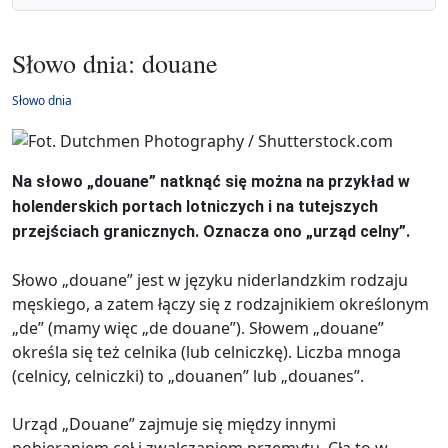
Słowo dnia: douane
Słowo dnia
Na słowo „douane” natknąć się można na przykład w
holenderskich portach lotniczych i na tutejszych
przejściach granicznych. Oznacza ono „urząd celny”.
Słowo „douane” jest w języku niderlandzkim rodzaju
męskiego, a zatem łączy się z rodzajnikiem określonym
„de” (mamy więc „de douane”). Słowem „douane”
określa się też celnika (lub celniczkę). Liczba mnoga
(celnicy, celniczki) to „douanen” lub „douanes”.
Urząd „Douane” zajmuje się między innymi
pobieraniem ceł i zwalczaniem przemytu. Cła to w