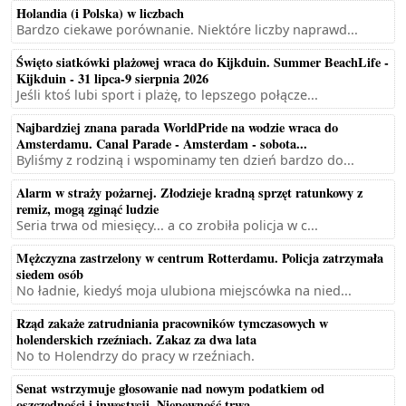
Holandia (i Polska) w liczbach
Bardzo ciekawe porównanie. Niektóre liczby naprawd...
Święto siatkówki plażowej wraca do Kijkduin. Summer BeachLife -
Kijkduin - 31 lipca-9 sierpnia 2026
Jeśli ktoś lubi sport i plażę, to lepszego połącze...
Najbardziej znana parada WorldPride na wodzie wraca do
Amsterdamu. Canal Parade - Amsterdam - sobota...
Byliśmy z rodziną i wspominamy ten dzień bardzo do...
Alarm w straży pożarnej. Złodzieje kradną sprzęt ratunkowy z
remiz, mogą zginąć ludzie
Seria trwa od miesięcy... a co zrobiła policja w c...
Mężczyzna zastrzelony w centrum Rotterdamu. Policja zatrzymała
siedem osób
No ładnie, kiedyś moja ulubiona miejscówka na nied...
Rząd zakaże zatrudniania pracowników tymczasowych w
holenderskich rzeźniach. Zakaz za dwa lata
No to Holendrzy do pracy w rzeźniach.
Senat wstrzymuje głosowanie nad nowym podatkiem od
oszczędności i inwestycji. Niepewność trwa