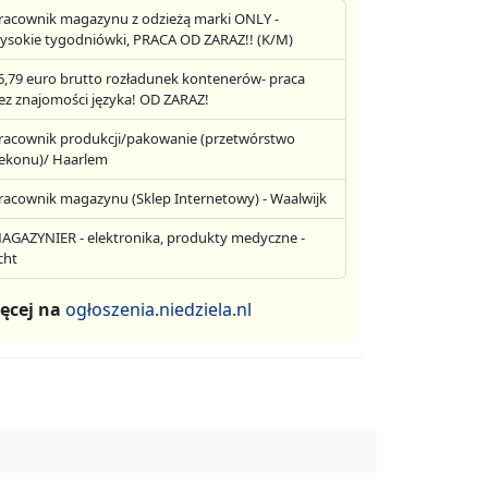
racownik magazynu z odzieżą marki ONLY -
ysokie tygodniówki, PRACA OD ZARAZ!! (K/M)
6,79 euro brutto rozładunek kontenerów- praca
ez znajomości języka! OD ZARAZ!
racownik produkcji/pakowanie (przetwórstwo
ekonu)/ Haarlem
racownik magazynu (Sklep Internetowy) - Waalwijk
AGAZYNIER - elektronika, produkty medyczne -
cht
ęcej na
ogłoszenia.niedziela.nl