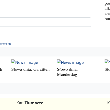
po
al
zn
bu
Comments
ch
Słowa dnia: Ga zitten
Słowo dnia:
Sł
Moederdag
Kat.
Tłumacze
K