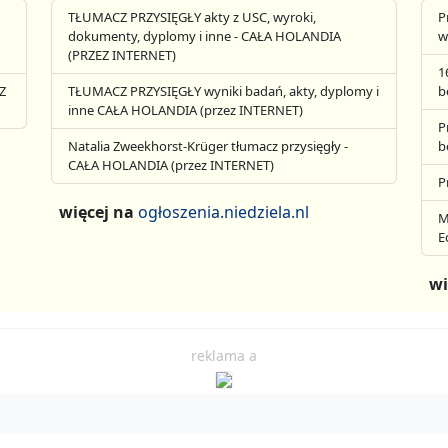
TŁUMACZ PRZYSIĘGŁY akty z USC, wyroki,
P
dokumenty, dyplomy i inne - CAŁA HOLANDIA
w
(PRZEZ INTERNET)
1
Z
TŁUMACZ PRZYSIĘGŁY wyniki badań, akty, dyplomy i
b
inne CAŁA HOLANDIA (przez INTERNET)
P
Natalia Zweekhorst-Krüger tłumacz przysięgły -
b
CAŁA HOLANDIA (przez INTERNET)
P
więcej na
ogłoszenia.niedziela.nl
M
E
wi
reklama a