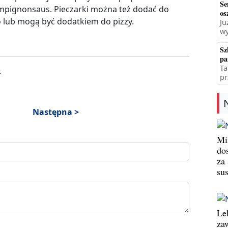
Se
mpignonsaus. Pieczarki można też dodać do
os
 lub mogą być dodatkiem do pizzy.
Ju
wy
Sz
pa
Ta
.
pr
Następna >
Min
do
za
su
Le
za