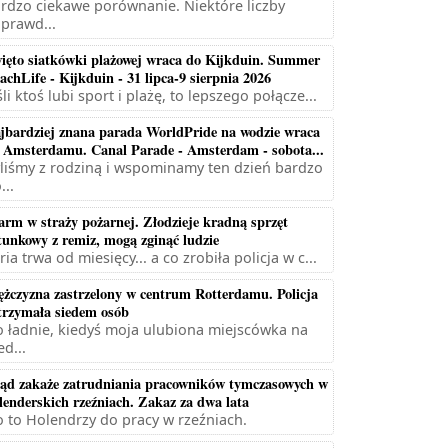
rdzo ciekawe porównanie. Niektóre liczby
prawd...
ięto siatkówki plażowej wraca do Kijkduin. Summer
achLife - Kijkduin - 31 lipca-9 sierpnia 2026
śli ktoś lubi sport i plażę, to lepszego połącze...
jbardziej znana parada WorldPride na wodzie wraca
 Amsterdamu. Canal Parade - Amsterdam - sobota...
liśmy z rodziną i wspominamy ten dzień bardzo
...
arm w straży pożarnej. Złodzieje kradną sprzęt
tunkowy z remiz, mogą zginąć ludzie
ria trwa od miesięcy... a co zrobiła policja w c...
żczyzna zastrzelony w centrum Rotterdamu. Policja
trzymała siedem osób
 ładnie, kiedyś moja ulubiona miejscówka na
ed...
ąd zakaże zatrudniania pracowników tymczasowych w
lenderskich rzeźniach. Zakaz za dwa lata
 to Holendrzy do pracy w rzeźniach.