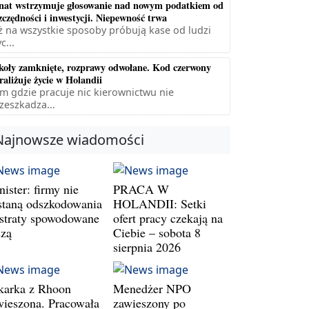
nat wstrzymuje głosowanie nad nowym podatkiem od
zczędności i inwestycji. Niepewność trwa
ż na wszystkie sposoby próbują kase od ludzi
c...
koły zamknięte, rozprawy odwołane. Kod czerwony
raliżuje życie w Holandii
m gdzie pracuje nic kierownictwu nie
zeszkadza...
Najnowsze wiadomości
ister: firmy nie
PRACA W
staną odszkodowania
HOLANDII: Setki
 straty spowodowane
ofert pracy czekają na
szą
Ciebie – sobota 8
sierpnia 2026
karka z Rhoon
Menedżer NPO
wieszona. Pracowała
zawieszony po