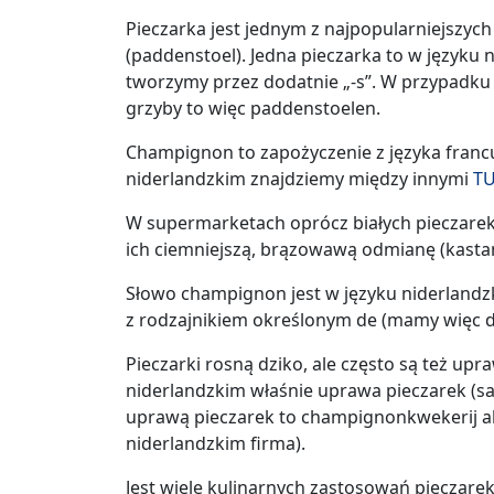
Pieczarka jest jednym z najpopularniejszyc
(paddenstoel). Jedna pieczarka to w języku
tworzymy przez dodatnie „-s”. W przypadku 
grzyby to więc paddenstoelen.
Champignon to zapożyczenie z języka fra
niderlandzkim znajdziemy między innymi
TU
W supermarketach oprócz białych pieczarek
ich ciemniejszą, brązowawą odmianę (kast
Słowo champignon jest w języku niderlandzk
z rodzajnikiem określonym de (mamy więc d
Pieczarki rosną dziko, ale często są też up
niderlandzkim właśnie uprawa pieczarek (sa
uprawą pieczarek to champignonkwekerij al
niderlandzkim firma).
Jest wiele kulinarnych zastosowań pieczare