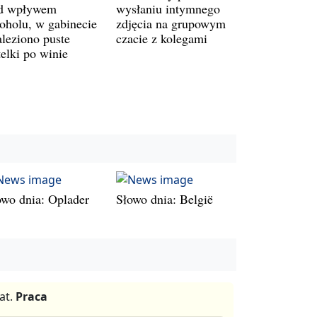
d wpływem
wysłaniu intymnego
koholu, w gabinecie
zdjęcia na grupowym
aleziono puste
czacie z kolegami
telki po winie
owo dnia: Oplader
Słowo dnia: België
at.
Praca