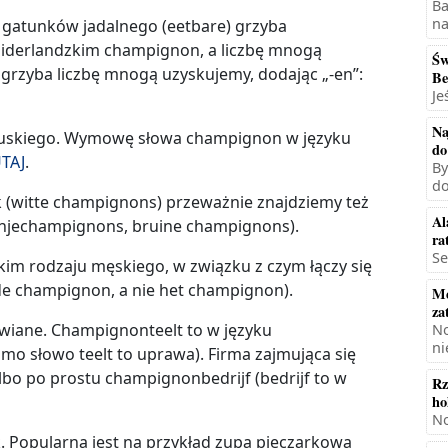
Ba
na
h gatunków jadalnego (eetbare) grzyba
 niderlandzkim champignon, a liczbę mnogą
Św
grzyba liczbę mnogą uzyskujemy, dodając „-en”:
Be
Je
Na
ncuskiego. Wymowę słowa champignon w języku
do
TAJ
.
By
do
 (witte champignons) przeważnie znajdziemy też
Al
anjechampignons, bruine champignons).
ra
Se
im rodzaju męskiego, w związku z czym łączy się
e champignon, a nie het champignon).
Mę
za
rawiane. Champignonteelt to w języku
No
ni
mo słowo teelt to uprawa). Firma zajmująca się
bo po prostu champignonbedrijf (bedrijf to w
Rz
ho
No
k. Popularna jest na przykład zupa pieczarkowa