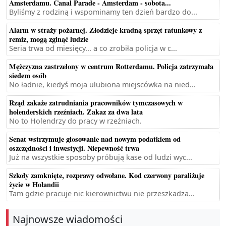
Amsterdamu. Canal Parade - Amsterdam - sobota...
Byliśmy z rodziną i wspominamy ten dzień bardzo do...
Alarm w straży pożarnej. Złodzieje kradną sprzęt ratunkowy z
remiz, mogą zginąć ludzie
Seria trwa od miesięcy... a co zrobiła policja w c...
Mężczyzna zastrzelony w centrum Rotterdamu. Policja zatrzymała
siedem osób
No ładnie, kiedyś moja ulubiona miejscówka na nied...
Rząd zakaże zatrudniania pracowników tymczasowych w
holenderskich rzeźniach. Zakaz za dwa lata
No to Holendrzy do pracy w rzeźniach.
Senat wstrzymuje głosowanie nad nowym podatkiem od
oszczędności i inwestycji. Niepewność trwa
Już na wszystkie sposoby próbują kase od ludzi wyc...
Szkoły zamknięte, rozprawy odwołane. Kod czerwony paraliżuje
życie w Holandii
Tam gdzie pracuje nic kierownictwu nie przeszkadza...
Najnowsze wiadomości