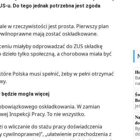
ZUS-u. Do tego jednak potrzebna jest zgoda
 w rzeczywistości jest prosta. Pierwszy plan
 cywilnoprawne mają zostać oskładkowane.
eceniu miałyby odprowadzać do ZUS składkę
dzieło tylko społeczną, a chorobowa miała być
Ho
które Polska musi spełnić, żeby w pełni otrzymać
Ba
wy.
na
 będzie mogła więcej
Św
Be
Je
e obowiązkowego oskładkowania. W zamian
 Inspekcji Pracy. To nie wszystko.
Na
do
zi o wliczanie do stażu pracy doświadczenia
By
ywilnoprawne)”, „ułatwienie przechodzenia z
do