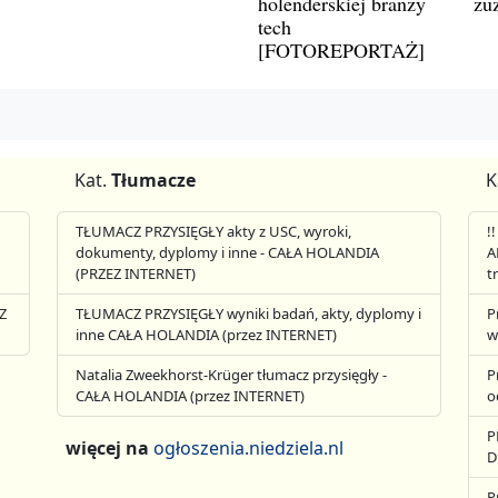
holenderskiej branży
zu
tech
[FOTOREPORTAŻ]
Kat.
Tłumacze
K
TŁUMACZ PRZYSIĘGŁY akty z USC, wyroki,
!
dokumenty, dyplomy i inne - CAŁA HOLANDIA
A
(PRZEZ INTERNET)
t
Z
TŁUMACZ PRZYSIĘGŁY wyniki badań, akty, dyplomy i
P
inne CAŁA HOLANDIA (przez INTERNET)
w
Natalia Zweekhorst-Krüger tłumacz przysięgły -
P
CAŁA HOLANDIA (przez INTERNET)
o
P
więcej na
ogłoszenia.niedziela.nl
D
P