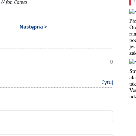
// fot. Canva
Pł
Następna >
Ou
ran
pod
jes
za
0
St
al
Cytuj
ta
Ve
ud