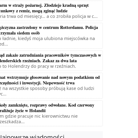
arm w straży pożarnej. Złodzieje kradną sprzęt
tunkowy z remiz, mogą zginąć ludzie
ria trwa od miesięcy... a co zrobiła policja w c...
żczyzna zastrzelony w centrum Rotterdamu. Policja
trzymała siedem osób
 ładnie, kiedyś moja ulubiona miejscówka na
ed...
ąd zakaże zatrudniania pracowników tymczasowych w
lenderskich rzeźniach. Zakaz za dwa lata
 to Holendrzy do pracy w rzeźniach.
nat wstrzymuje głosowanie nad nowym podatkiem od
zczędności i inwestycji. Niepewność trwa
ż na wszystkie sposoby próbują kase od ludzi
c...
koły zamknięte, rozprawy odwołane. Kod czerwony
raliżuje życie w Holandii
m gdzie pracuje nic kierownictwu nie
zeszkadza...
Najnowsze wiadomości