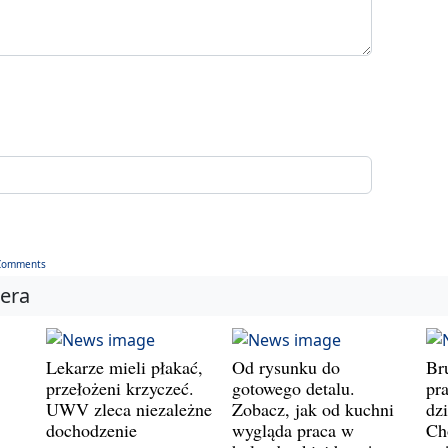
Comments
iera
Lekarze mieli płakać,
Od rysunku do
Br
przełożeni krzyczeć.
gotowego detalu.
pr
UWV zleca niezależne
Zobacz, jak od kuchni
dz
dochodzenie
wygląda praca w
Ch