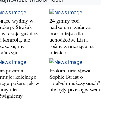
onące wydmy w
24 gminy pod
ddorp. Strażak
nadzorem rządu za
ny, akcja gaśnicza
brak miejsc dla
 kontrolą, ale
uchodźców. Lista
zcze się nie
rośnie z miesiąca na
kończyła
miesiąc
raż pożarna
Prokuratura: słowa
armuje: kolejnego
Sophie Straat o
kiego pożaru jak w
"białych mężczyznach"
nray nie
nie były przestępstwem
źwigniemy