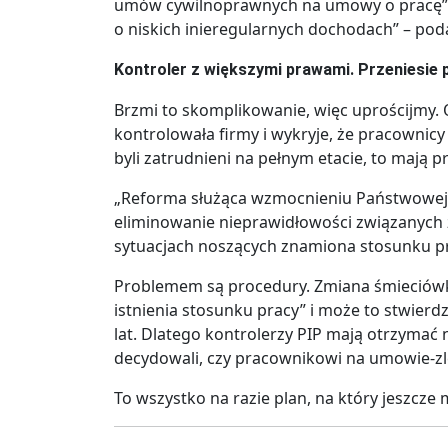
umów cywilnoprawnych na umowy o pracę” o
o niskich inieregularnych dochodach” – pod
Kontroler z większymi prawami. Przeniesie 
Brzmi to skomplikowanie, więc uprościjmy. 
kontrolowała firmy i wykryje, że pracownicy
byli zatrudnieni na pełnym etacie, to mają 
„Reforma służąca wzmocnieniu Państwowej I
eliminowanie nieprawidłowości związanyc
sytuacjach noszących znamiona stosunku pr
Problemem są procedury. Zmiana śmieciówki
istnienia stosunku pracy” i może to stwierd
lat. Dlatego kontrolerzy PIP mają otrzymać
decydowali, czy pracownikowi na umowie-zle
To wszystko na razie plan, na który jeszcze 