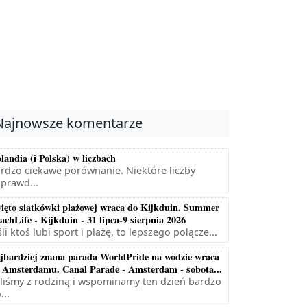
Najnowsze komentarze
landia (i Polska) w liczbach
rdzo ciekawe porównanie. Niektóre liczby
prawd...
ięto siatkówki plażowej wraca do Kijkduin. Summer
achLife - Kijkduin - 31 lipca-9 sierpnia 2026
śli ktoś lubi sport i plażę, to lepszego połącze...
jbardziej znana parada WorldPride na wodzie wraca
 Amsterdamu. Canal Parade - Amsterdam - sobota...
liśmy z rodziną i wspominamy ten dzień bardzo
...