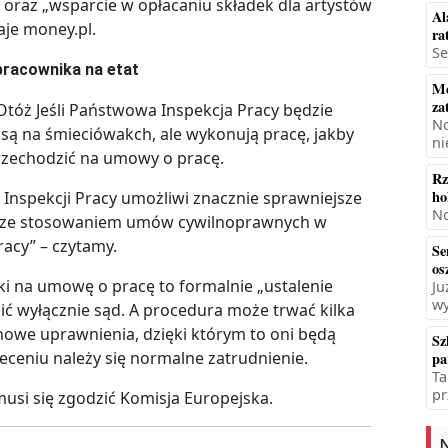
raz „wsparcie w opłacaniu składek dla artystów
Al
aje money.pl.
ra
Se
pracownika na etat
Mę
za
Otóż Jeśli Państwowa Inspekcja Pracy będzie
No
 są na śmieciówakch, ale wykonują pracę, jakby
ni
przechodzić na umowy o pracę.
Rz
ho
nspekcji Pracy umożliwi znacznie sprawniejsze
No
h ze stosowaniem umów cywilnoprawnych w
acy” – czytamy.
Se
os
 na umowę o pracę to formalnie „ustalenie
Ju
wy
zić wyłącznie sąd. A procedura może trwać kilka
 nowe uprawnienia, dzięki którym to oni będą
Sz
ceniu należy się normalne zatrudnienie.
pa
Ta
pr
musi się zgodzić Komisja Europejska.