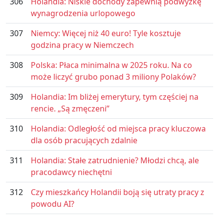
306
Holandia: Niskie dochody zapewnią podwyżkę
wynagrodzenia urlopowego
307
Niemcy: Więcej niż 40 euro! Tyle kosztuje
godzina pracy w Niemczech
308
Polska: Płaca minimalna w 2025 roku. Na co
może liczyć grubo ponad 3 miliony Polaków?
309
Holandia: Im bliżej emerytury, tym częściej na
rencie. „Są zmęczeni”
310
Holandia: Odległość od miejsca pracy kluczowa
dla osób pracujących zdalnie
311
Holandia: Stałe zatrudnienie? Młodzi chcą, ale
pracodawcy niechętni
312
Czy mieszkańcy Holandii boją się utraty pracy z
powodu AI?