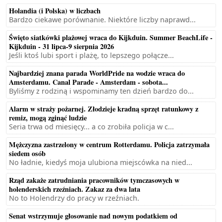
Holandia (i Polska) w liczbach
Bardzo ciekawe porównanie. Niektóre liczby naprawd...
Święto siatkówki plażowej wraca do Kijkduin. Summer BeachLife -
Kijkduin - 31 lipca-9 sierpnia 2026
Jeśli ktoś lubi sport i plażę, to lepszego połącze...
Najbardziej znana parada WorldPride na wodzie wraca do
Amsterdamu. Canal Parade - Amsterdam - sobota...
Byliśmy z rodziną i wspominamy ten dzień bardzo do...
Alarm w straży pożarnej. Złodzieje kradną sprzęt ratunkowy z
remiz, mogą zginąć ludzie
Seria trwa od miesięcy... a co zrobiła policja w c...
Mężczyzna zastrzelony w centrum Rotterdamu. Policja zatrzymała
siedem osób
No ładnie, kiedyś moja ulubiona miejscówka na nied...
Rząd zakaże zatrudniania pracowników tymczasowych w
holenderskich rzeźniach. Zakaz za dwa lata
No to Holendrzy do pracy w rzeźniach.
Senat wstrzymuje głosowanie nad nowym podatkiem od