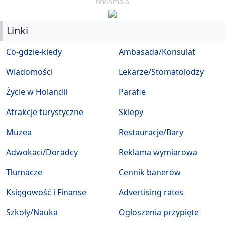
reklama a
Linki
Co-gdzie-kiedy
Ambasada/Konsulat
Wiadomości
Lekarze/Stomatolodzy
Życie w Holandii
Parafie
Atrakcje turystyczne
Sklepy
Muzea
Restauracje/Bary
Adwokaci/Doradcy
Reklama wymiarowa
Tłumacze
Cennik banerów
Księgowość i Finanse
Advertising rates
Szkoły/Nauka
Ogłoszenia przypięte