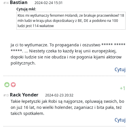
Bastian
2024-02-24 15:31
#14
Cytuję mkl:
Ktos mi wytlumaczy fenomen Holandi, ze brakuje pracownikow? 18
mln ludzi w kraju plus dojezdzakacy z BE, DE a podobno na 100
ludzi jest 114 wakatow
Ja ci to wytlumacze. To propaganda i oszustwo ***** *****
*****. ... Niestety czeka to kazdy kraj unii europejskiej,
dopoki ludzie sie nie obudza i nie pogonia kijami aktorow
politycznych.
Cytuj
+1
Rack Yonder
2024-02-23 20:32
#13
Takie łepetyszki jak Robi są najgorsze, opluwają swoich, bo
on już 16 lat, no wielki holender, zaganiacz i bita pała, też
takich spotkałem.
Cytuj