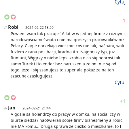
Cytuj
-1
Robi
2024-02-22 13:50
#7
Powiem wam tak pracuje 16 lat w w jednej firmie z różnymi
narodowościami świata i nie ma gorszych pracowników niż
Polacy. Ciągle narzekają wiecznie coś nie tak, naćpani, wali
fuzlem z rana po libacji, kradną itp. Najgorszy typ, już
Rumuni, Węgrzy o niebo lepsi zrobią o co się poprosi tak
samo Turek i Holender bez naruszenia że oni nie są od
tego. Jeżeli się szanujesz to super ale pokaż ze na ten
szacunek zasługujesz.
Cytuj
+1
Jan
2024-02-21 21:44
#6
A gdzie sa holendrzy do pracy? w domku, na social czy w
biurze siedza? naotwierali sobie firmv biznesmeny a robic
nie MA komu... Druga sprawa ze ciezko o mieszkanie, to I