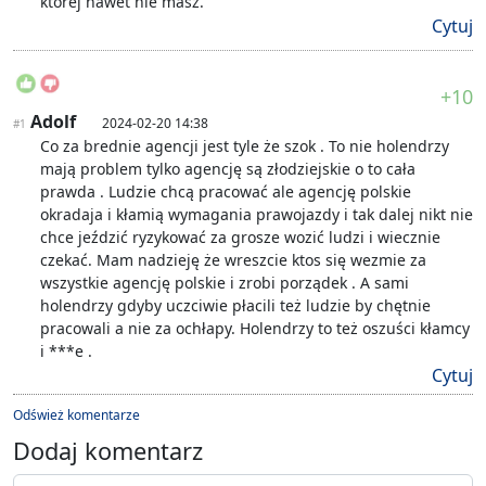
której nawet nie masz.
Cytuj
+10
Adolf
2024-02-20 14:38
#1
Co za brednie agencji jest tyle że szok . To nie holendrzy
mają problem tylko agencję są złodziejskie o to cała
prawda . Ludzie chcą pracować ale agencję polskie
okradaja i kłamią wymagania prawojazdy i tak dalej nikt nie
chce jeździć ryzykować za grosze wozić ludzi i wiecznie
czekać. Mam nadzieję że wreszcie ktos się wezmie za
wszystkie agencję polskie i zrobi porządek . A sami
holendrzy gdyby uczciwie płacili też ludzie by chętnie
pracowali a nie za ochłapy. Holendrzy to też oszuści kłamcy
i ***e .
Cytuj
Odśwież komentarze
Dodaj komentarz