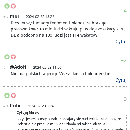
+2
mkl
2024-02-23 18:22
#12
Ktos mi wytlumaczy fenomen Holandi, ze brakuje
pracownikow? 18 mln ludzi w kraju plus dojezdzakacy z BE,
DE a podobno na 100 ludzi jest 114 wakatow
Cytuj
+2
@Adolf
2024-02-23 11:56
#11
Nie ma polskich agencji. Wszystkie są holenderskie.
Cytuj
0
Robi
2024-02-23 00:41
#10
Cytuję Mirek:
Czyli jestes prosty burak , znecajacy sie nad Polakami, dumny ze
robisz a nie pracujesz 16 lat. Szkoda mi takich jak ty, Ja
sukcesywnie zmieniam roboty co 6 miesiecy, Przyczyna z powodu