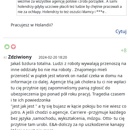
wezmie za wszystkie agencję polskie i zrobi porządek . A sami
holendrzy gdyby uczciwie płacili też ludzie by chętnie pracowali a
nie za ochłapy. Holendrzy to też oszuści kłamcy i ***e .
Pracujesz w Holandii?
Cytuj
+8
Zdziwiony
2024-02-20 18:20
#2
Jakaś bzdura totalna. Ludzi z roboty wywalają przenoszą na
inne oddziały bo nie ma roboty . Znajomego mieli
przenieść w piątek jest wtorek on nadal czeka w domu na
informacje co dalej. Agencje tńą jak cholera tu ci nie wpłaci
tu cię przytnie ojej zapomnielismy panią zgłosić do
ubezpieczenia (po ponad pół roku pracy). Tragedia czasem
i te ich powiedzonka
"jest jak jest " a ty się bujasz w kącie pokoju bo nie wiesz co
jutro. A jeśli chodzi o agencje. Carriere -przyjmuje każdego
bez języka ,samochodu, wykształcenia, mózgu. Otto- tu cię
przytnie tam urobi. E&A-doliczy za np uszkodzenie kanapy