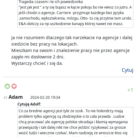
Tragedia czasem i te ich powiedzonka
"jest jak jest " a ty się bujasz w kącie pokoju bo nie wiesz co jutro. A
jeśli chodzi o agencje. Carriere -przyjmuje każdego bez języka
,samochodu, wykształcenia, mózgu. Otto- tu cię przytnie tam urobi.
E&A-doliczy za np uszkodzenie kanapy której nawet nie masz.
Ja nie rozumiem dlaczego tak narzekacie na agencje i dalej
siedzicie bez pracy na lokacjach.
Mieszkam na swoim i znalezienie pracy nie przez agencje
zajęło mi dosłownie 2 dni.
Wystarczy chcieć i się da.
Cytuj
+1
Adam
2024-02-20 19:34
#3
Cytuję Adolf:
Co za brednie agencji jest tyle że szok . To nie holendrzy mają
problem tylko agencję są złodziejskie o to cała prawda . Ludzie
chcą pracować ale agencję polskie okradaja i kłamią wymagania
prawojazdy i tak dalej nikt nie chce jeździć ryzykować za grosze
wozić ludzi i wiecznie czekać. Mam nadzieję że wreszcie ktos się