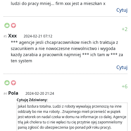
ludzi do pracy mniej... firm xxx jest a mieszkan x
Cytuj
+2
Xxx
2024-02-21 07:12
#5
*** agencje jesli chcapracownikow niech ich traktuja z
szacunkiem a nie nowoczesne niewolnictwo i wygoda
kazdy zarabia a pracownik najmniej *** ich tam w *** za
ten system
Cytuj
+6
Pola
2024-02-20 21:24
#4
Cytuję Zdziwiony:
Jakaś bzdura totalna. Ludzi z roboty wywalają przenoszą na inne
oddziały bo nie ma roboty . Znajomego mieli przenieść w piątek
jest wtorek on nadal czeka w domu na informacje co dalej. Agencje
tńą jak cholera tu ci nie wpłaci tu cię przytnie ojej zapomnielismy
panią zgłosić do ubezpieczenia (po ponad pół roku pracy).