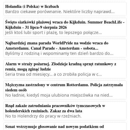
Holandia (i Polska) w liczbach
Bardzo ciekawe porównanie. Niektóre liczby naprawd...
Święto siatkówki plażowej wraca do Kijkduin. Summer BeachLife -
Kijkduin - 31 lipca-9 sierpnia 2026
Jeśli ktoś lubi sport i plażę, to lepszego połącze...
Najbardziej znana parada WorldPride na wodzie wraca do
Amsterdamu. Canal Parade - Amsterdam - sobota...
Byliśmy z rodziną i wspominamy ten dzień bardzo do...
Alarm w straży pożarnej. Złodzieje kradną sprzęt ratunkowy z
remiz, mogą zginąć ludzie
Seria trwa od miesięcy... a co zrobiła policja w c...
Mężczyzna zastrzelony w centrum Rotterdamu. Policja zatrzymała
siedem osób
No ładnie, kiedyś moja ulubiona miejscówka na nied...
Rząd zakaże zatrudniania pracowników tymczasowych w
holenderskich rzeźniach. Zakaz za dwa lata
No to Holendrzy do pracy w rzeźniach.
Senat wstrzymuje głosowanie nad nowym podatkiem od