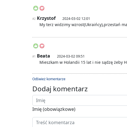
Krzystof
2024-03-02 12:01
#2
My terz widzimy wzrost(Ukraińcy),przes
tań ma
Beata
2024-03-02 09:51
#1
Mieszkam w Holandii 15 lat i nie sądzę żeby H
Odśwież komentarze
Dodaj komentarz
Imię (obowiązkowe)