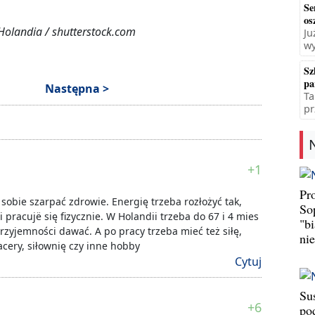
Se
os
 Holandia / shutterstock.com
Ju
wy
Sz
pa
Następna >
Ta
pr
+1
Pr
o sobie szarpać zdrowie. Energię trzeba rozłożyć tak,
So
 pracujë się fizycznie. W Holandii trzeba do 67 i 4 mies
"b
rzyjemności dawać. A po pracy trzeba mieć też siłę,
ni
pacery, siłownię czy inne hobby
Cytuj
Su
+6
po