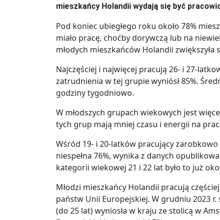
mieszkańcy Holandii wydają się być pracowic
Pod koniec ubiegłego roku około 78% miesz
miało pracę, choćby dorywczą lub na niewiel
młodych mieszkańców Holandii zwiększyła si
Najczęściej i najwięcej pracują 26- i 27-lat
zatrudnienia w tej grupie wyniósł 85%. Śred
godziny tygodniowo.
W młodszych grupach wiekowych jest więcej 
tych grup mają mniej czasu i energii na pr
Wśród 19- i 20-latków pracujący zarobkowo
niespełna 76%, wynika z danych opublikowa
kategorii wiekowej 21 i 22 lat było to już ok
Młodzi mieszkańcy Holandii pracują częściej 
państw Unii Europejskiej. W grudniu 2023 
(do 25 lat) wyniosła w kraju ze stolicą w Ams