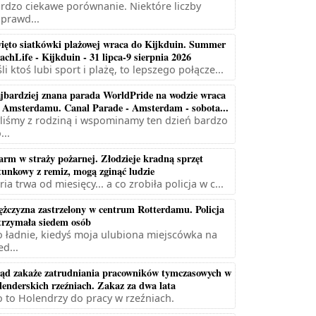
rdzo ciekawe porównanie. Niektóre liczby
prawd...
ięto siatkówki plażowej wraca do Kijkduin. Summer
achLife - Kijkduin - 31 lipca-9 sierpnia 2026
śli ktoś lubi sport i plażę, to lepszego połącze...
jbardziej znana parada WorldPride na wodzie wraca
 Amsterdamu. Canal Parade - Amsterdam - sobota...
liśmy z rodziną i wspominamy ten dzień bardzo
...
arm w straży pożarnej. Złodzieje kradną sprzęt
tunkowy z remiz, mogą zginąć ludzie
ria trwa od miesięcy... a co zrobiła policja w c...
żczyzna zastrzelony w centrum Rotterdamu. Policja
trzymała siedem osób
 ładnie, kiedyś moja ulubiona miejscówka na
ed...
ąd zakaże zatrudniania pracowników tymczasowych w
lenderskich rzeźniach. Zakaz za dwa lata
 to Holendrzy do pracy w rzeźniach.