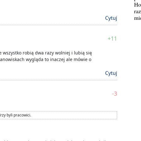
Ho
ra
mi
Cytuj
+11
 wszystko robią dwa razy wolniej i lubią się
tanowiskach wygląda to inaczej ale mówie o
Cytuj
-3
zy byli pracowici.