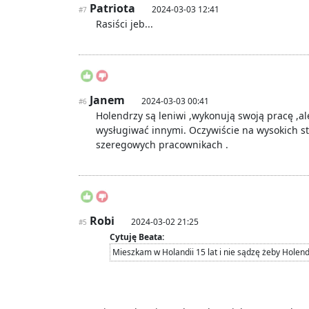
Patriota
2024-03-03 12:41
#7
Rasiści jeb...
Janem
2024-03-03 00:41
#6
Holendrzy są leniwi ,wykonują swoją pracę ,ale
wysługiwać innymi. Oczywiście na wysokich s
szeregowych pracownikach .
Robi
2024-03-02 21:25
#5
Cytuję Beata:
Mieszkam w Holandii 15 lat i nie sądzę żeby Holendr