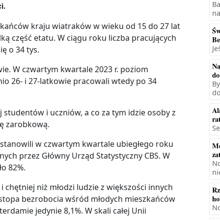
Ba
i.
na
kańców kraju wiatraków w wieku od 15 do 27 lat
Św
ką część etatu. W ciągu roku liczba pracujących
Be
Je
ę o 34 tys.
Na
kowie. W czwartym kwartale 2023 r. poziom
do
nio 26- i 27-latkowie pracowali wtedy po 34
By
do
Al
studentów i uczniów, a co za tym idzie osoby z
ra
acę zarobkową.
Se
 stanowili w czwartym kwartale ubiegłego roku
Mę
za
nych przez Główny Urząd Statystyczny CBS. W
No
oło 82%.
ni
i chętniej niż młodzi ludzie z większości innych
Rz
ho
r. stopa bezrobocia wśród młodych mieszkańców
No
terdamie jedynie 8,1%. W skali całej Unii