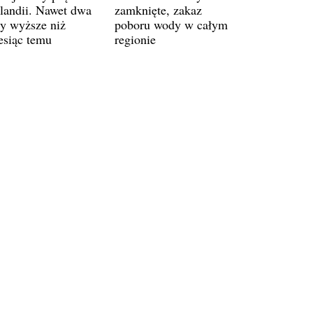
landii. Nawet dwa
zamknięte, zakaz
zy wyższe niż
poboru wody w całym
esiąc temu
regionie