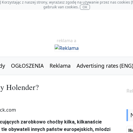
OL] Korzystając z naszej strony, wyrażasz zgodę na używanie przez nas cookie
gebruik van cookies.
OK
reklama a
dy
OGŁOSZENIA
Reklama
Advertising rates (ENG
dy Holender?
Re
ujących zarobkowo choćby kilka, kilkanaście
a tle obywateli innych państw europejskich, młodzi
Ho