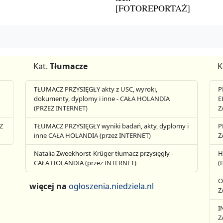
[FOTOREPORTAŻ]
Kat.
Tłumacze
K
TŁUMACZ PRZYSIĘGŁY akty z USC, wyroki,
P
dokumenty, dyplomy i inne - CAŁA HOLANDIA
E
(PRZEZ INTERNET)
Z
Z
TŁUMACZ PRZYSIĘGŁY wyniki badań, akty, dyplomy i
P
inne CAŁA HOLANDIA (przez INTERNET)
Z
Natalia Zweekhorst-Krüger tłumacz przysięgły -
H
CAŁA HOLANDIA (przez INTERNET)
(
O
więcej na
ogłoszenia.niedziela.nl
Z
I
Z