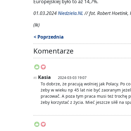
Europejskiej było to aż 14,7%.
01.03.2024
Niedziela.NL
// fot. Robert Hoetink,
(łk)
< Poprzednia
Komentarze
Kasia
2024-03-03 19:07
#8
To dobrze, że pracują wolniej jak Polacy. Po c
żeby w wieku np 45 lat nie być zaoranym jeżeli
pracowaĉ. A poza tym praca musi też trochę p
żeby korzystać z życia. Mieć jeszcze siłě na s