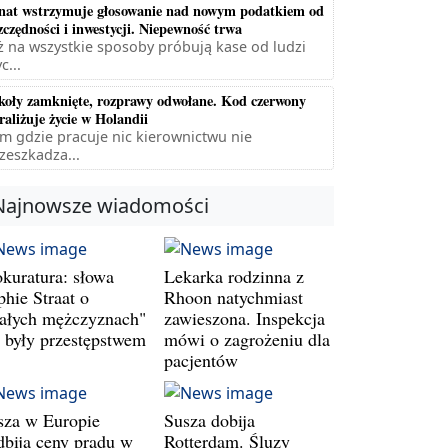
nat wstrzymuje głosowanie nad nowym podatkiem od
zczędności i inwestycji. Niepewność trwa
ż na wszystkie sposoby próbują kase od ludzi
c...
koły zamknięte, rozprawy odwołane. Kod czerwony
raliżuje życie w Holandii
m gdzie pracuje nic kierownictwu nie
zeszkadza...
Najnowsze wiadomości
okuratura: słowa
Lekarka rodzinna z
phie Straat o
Rhoon natychmiast
iałych mężczyznach"
zawieszona. Inspekcja
e były przestępstwem
mówi o zagrożeniu dla
pacjentów
sza w Europie
Susza dobija
dbija ceny prądu w
Rotterdam. Śluzy