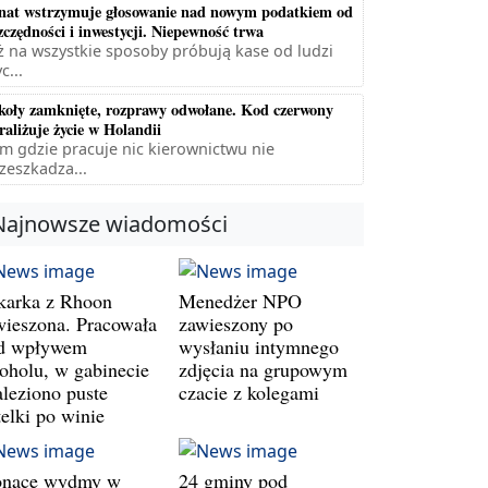
nat wstrzymuje głosowanie nad nowym podatkiem od
zczędności i inwestycji. Niepewność trwa
ż na wszystkie sposoby próbują kase od ludzi
c...
koły zamknięte, rozprawy odwołane. Kod czerwony
raliżuje życie w Holandii
m gdzie pracuje nic kierownictwu nie
zeszkadza...
Najnowsze wiadomości
karka z Rhoon
Menedżer NPO
wieszona. Pracowała
zawieszony po
d wpływem
wysłaniu intymnego
koholu, w gabinecie
zdjęcia na grupowym
aleziono puste
czacie z kolegami
telki po winie
onące wydmy w
24 gminy pod