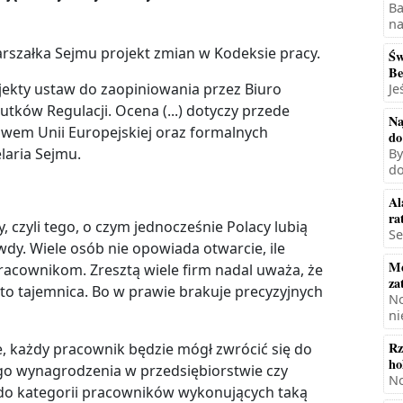
Ba
na
Marszałka Sejmu projekt zmian w Kodeksie pracy.
Św
Be
jekty ustaw do zaopiniowania przez Biuro
Je
utków Regulacji. Ocena (...) dotyczy przede
Na
wem Unii Europejskiej oraz formalnych
do
laria Sejmu.
By
do
Al
ra
, czyli tego, o czym jednocześnie Polacy lubią
Se
dy. Wiele osób nie opowiada otwarcie, ile
Mę
racownikom. Zresztą wiele firm nadal uważa, że
za
o tajemnica. Bo w prawie brakuje precyzyjnych
No
ni
Rz
, każdy pracownik będzie mógł zwrócić się do
ho
go wynagrodzenia w przedsiębiorstwie czy
No
u do kategorii pracowników wykonujących taką