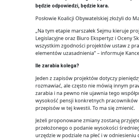
będzie odpowiedzi, będzie kara.
Posłowie Koalicji Obywatelskiej złożyli do 
„Na tym etapie marszałek Sejmu kieruje pro
Legislacyjne oraz Biuro Ekspertyz i Oceny Sk
wszystkim zgodności projektów ustaw z pra
elementów uzasadnienia” – informuje Kance
Ile zarabia kolega?
Jeden z zapisów projektów dotyczy pieniędzy
rozmawiać, ale często nie mówią innym praw
zarabia i na pewno nie ujawnia tego współp
wysokość pensji konkretnych pracowników t
przepisów w tej kwestii. To ma się zmienić.
Jeżeli proponowane zmiany zostaną przyjęte
przełożonego o podanie wysokości średnie
urzędzie w podziale na płeć i w odniesieni