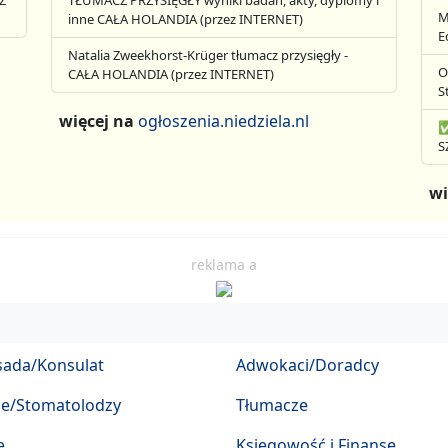
Z
TŁUMACZ PRZYSIĘGŁY wyniki badań, akty, dyplomy i
M
inne CAŁA HOLANDIA (przez INTERNET)
E
Natalia Zweekhorst-Krüger tłumacz przysięgły -
O
CAŁA HOLANDIA (przez INTERNET)
S
więcej na
ogłoszenia.niedziela.nl
✅
S
wi
reklama a
ada/Konsulat
Adwokaci/Doradcy
ze/Stomatolodzy
Tłumacze
e
Księgowość i Finanse