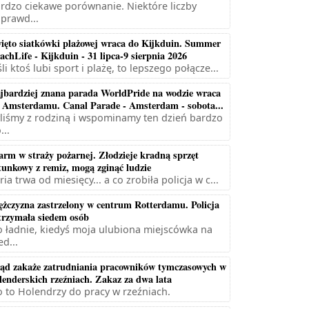
rdzo ciekawe porównanie. Niektóre liczby
prawd...
ięto siatkówki plażowej wraca do Kijkduin. Summer
achLife - Kijkduin - 31 lipca-9 sierpnia 2026
śli ktoś lubi sport i plażę, to lepszego połącze...
jbardziej znana parada WorldPride na wodzie wraca
 Amsterdamu. Canal Parade - Amsterdam - sobota...
liśmy z rodziną i wspominamy ten dzień bardzo
...
arm w straży pożarnej. Złodzieje kradną sprzęt
tunkowy z remiz, mogą zginąć ludzie
ria trwa od miesięcy... a co zrobiła policja w c...
żczyzna zastrzelony w centrum Rotterdamu. Policja
trzymała siedem osób
 ładnie, kiedyś moja ulubiona miejscówka na
ed...
ąd zakaże zatrudniania pracowników tymczasowych w
lenderskich rzeźniach. Zakaz za dwa lata
 to Holendrzy do pracy w rzeźniach.