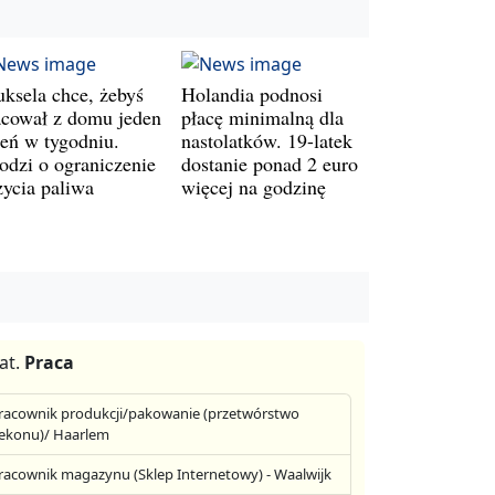
uksela chce, żebyś
Holandia podnosi
acował z domu jeden
płacę minimalną dla
ień w tygodniu.
nastolatków. 19-latek
odzi o ograniczenie
dostanie ponad 2 euro
życia paliwa
więcej na godzinę
at.
Praca
racownik produkcji/pakowanie (przetwórstwo
ekonu)/ Haarlem
racownik magazynu (Sklep Internetowy) - Waalwijk