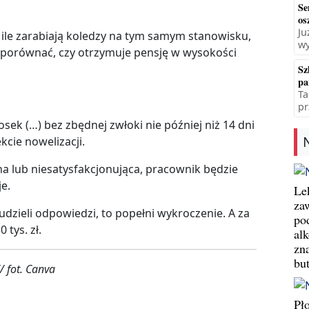
Se
os
Ju
 ile zarabiają koledzy na tym samym stanowisku,
wy
 porównać, czy otrzymuje pensję w wysokości
Sz
pa
Ta
pr
ek (…) bez zbędnej zwłoki nie później niż 14 dni
kcie nowelizacji.
a lub niesatysfakcjonująca, pracownik będzie
e.
Le
za
udzieli odpowiedzi, to popełni wykroczenie. A za
po
 tys. zł.
al
zn
bu
/ fot. Canva
Pł