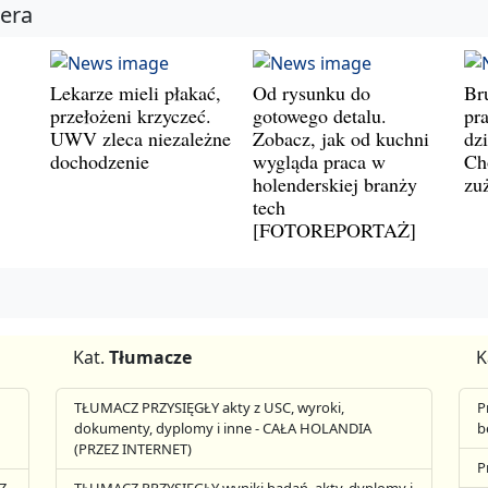
iera
Lekarze mieli płakać,
Od rysunku do
Br
przełożeni krzyczeć.
gotowego detalu.
pr
UWV zleca niezależne
Zobacz, jak od kuchni
dz
dochodzenie
wygląda praca w
Ch
holenderskiej branży
zu
tech
[FOTOREPORTAŻ]
Kat.
Tłumacze
K
TŁUMACZ PRZYSIĘGŁY akty z USC, wyroki,
P
dokumenty, dyplomy i inne - CAŁA HOLANDIA
b
(PRZEZ INTERNET)
P