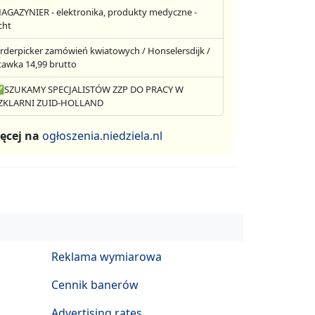
AGAZYNIER - elektronika, produkty medyczne -
cht
rderpicker zamówień kwiatowych / Honselersdijk /
tawka 14,99 brutto
SZUKAMY SPECJALISTÓW ZZP DO PRACY W
ZKLARNI ZUID-HOLLAND
ęcej na
ogłoszenia.niedziela.nl
Reklama wymiarowa
Cennik banerów
Advertising rates