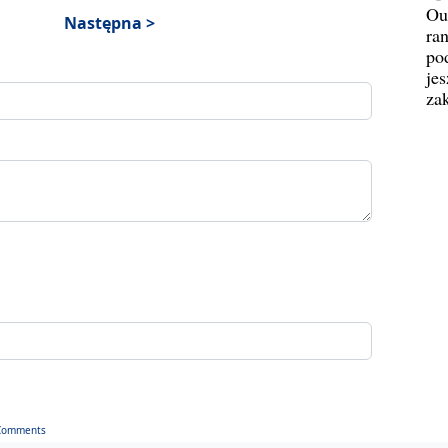
Ou
Następna >
ran
pod
jes
za
Comments