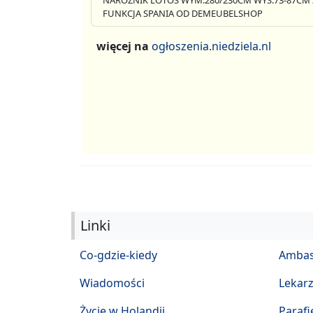
NAROŻNIK LOTOS WYM.280/230CM WYS.73-87CM 
FUNKCJA SPANIA OD DEMEUBELSHOP
więcej na
ogłoszenia.niedziela.nl
Linki
Co-gdzie-kiedy
Ambas
Wiadomości
Lekar
Życie w Holandii
Parafi