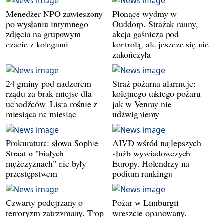
Menedżer NPO zawieszony
Płonące wydmy w
po wysłaniu intymnego
Ouddorp. Strażak ranny,
zdjęcia na grupowym
akcja gaśnicza pod
czacie z kolegami
kontrolą, ale jeszcze się nie
zakończyła
24 gminy pod nadzorem
Straż pożarna alarmuje:
rządu za brak miejsc dla
kolejnego takiego pożaru
uchodźców. Lista rośnie z
jak w Venray nie
miesiąca na miesiąc
udźwigniemy
Prokuratura: słowa Sophie
AIVD wśród najlepszych
Straat o "białych
służb wywiadowczych
mężczyznach" nie były
Europy. Holendrzy na
przestępstwem
podium rankingu
Czwarty podejrzany o
Pożar w Limburgii
terroryzm zatrzymany. Trop
wreszcie opanowany.