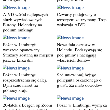
AIVD wśród najlepszych
Czwarty podejrzany o
służb wywiadowczych
terroryzm zatrzymany. Trop
Europy. Holendrzy na
wskazała AIVD
podium rankingu
Pożar w Limburgii
Nowa fala oszustw w
wreszcie opanowany.
Holandii. Podszywają się
Strażacy zostaną na miejscu
pod gminy i naciągają
jeszcze kilka dni
właścicieli domów
Pożar w Limburgii
Sąd uniewinnił byłego
rozprzestrzenia się dalej.
policjanta oskarżonego o
Dym czuć nawet na
gwałt. Za mało dowodów
północy kraju
20-latek z Bergen op Zoom
Pożar w Limburgii wymyka
chciał dołączyć do ISKP.
się spod kontroli. Płonie już