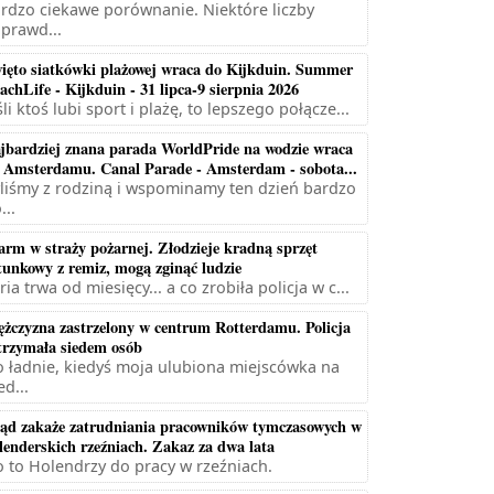
rdzo ciekawe porównanie. Niektóre liczby
prawd...
ięto siatkówki plażowej wraca do Kijkduin. Summer
achLife - Kijkduin - 31 lipca-9 sierpnia 2026
śli ktoś lubi sport i plażę, to lepszego połącze...
jbardziej znana parada WorldPride na wodzie wraca
 Amsterdamu. Canal Parade - Amsterdam - sobota...
liśmy z rodziną i wspominamy ten dzień bardzo
...
arm w straży pożarnej. Złodzieje kradną sprzęt
tunkowy z remiz, mogą zginąć ludzie
ria trwa od miesięcy... a co zrobiła policja w c...
żczyzna zastrzelony w centrum Rotterdamu. Policja
trzymała siedem osób
 ładnie, kiedyś moja ulubiona miejscówka na
ed...
ąd zakaże zatrudniania pracowników tymczasowych w
lenderskich rzeźniach. Zakaz za dwa lata
 to Holendrzy do pracy w rzeźniach.