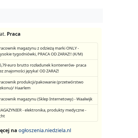
at.
Praca
racownik magazynu z odzieżą marki ONLY -
ysokie tygodniówki, PRACA OD ZARAZ!! (K/M)
6,79 euro brutto rozładunek kontenerów- praca
ez znajomości języka! OD ZARAZ!
racownik produkcji/pakowanie (przetwórstwo
ekonu)/ Haarlem
racownik magazynu (Sklep Internetowy) - Waalwijk
AGAZYNIER - elektronika, produkty medyczne -
cht
ęcej na
ogłoszenia.niedziela.nl