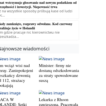
nat wstrzymuje głosowanie nad nowym podatkiem od
zczędności i inwestycji. Niepewność trwa
ż na wszystkie sposoby próbują kase od ludzi
c...
koły zamknięte, rozprawy odwołane. Kod czerwony
raliżuje życie w Holandii
m gdzie pracuje nic kierownictwu nie
zeszkadza...
Najnowsze wiadomości
m wciąż wisi nad
Minister: firmy nie
nray. Zaniepokojeni
dostaną odszkodowania
eszkańcy dzwonią
za straty spowodowane
d 112, strażacy
suszą
pokajają
RACA W
Lekarka z Rhoon
LANDII: Setki
zawieszona. Pracowała