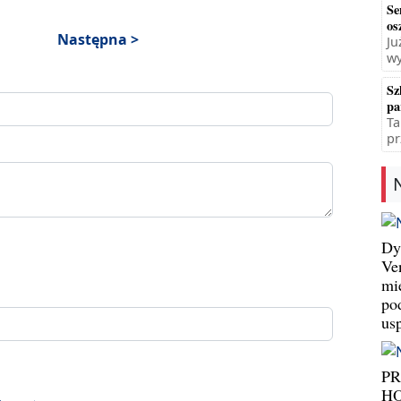
Se
os
Następna >
Ju
wy
Sz
pa
Ta
pr
Dy
Ve
mi
po
us
P
HO