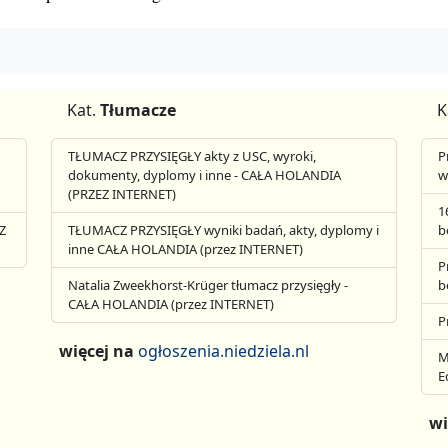
Kat.
Tłumacze
K
TŁUMACZ PRZYSIĘGŁY akty z USC, wyroki,
P
dokumenty, dyplomy i inne - CAŁA HOLANDIA
w
(PRZEZ INTERNET)
1
Z
TŁUMACZ PRZYSIĘGŁY wyniki badań, akty, dyplomy i
b
inne CAŁA HOLANDIA (przez INTERNET)
P
Natalia Zweekhorst-Krüger tłumacz przysięgły -
b
CAŁA HOLANDIA (przez INTERNET)
P
więcej na
ogłoszenia.niedziela.nl
M
E
wi