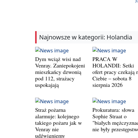
J
Najnowsze w kategorii: Holandia
Dym wciąż wisi nad
PRACA W
Venray. Zaniepokojeni
HOLANDII: Setki
mieszkańcy dzwonią
ofert pracy czekają 
pod 112, strażacy
Ciebie – sobota 8
uspokajają
sierpnia 2026
Straż pożarna
Prokuratura: słowa
alarmuje: kolejnego
Sophie Straat o
takiego pożaru jak w
"białych mężczyzna
Venray nie
nie były przestępst
udźwigniemy