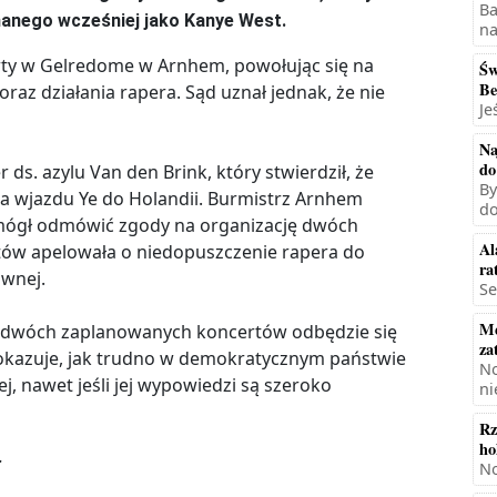
Ba
nanego wcześniej jako Kanye West.
na
rty w Gelredome w Arnhem, powołując się na
Św
Be
raz działania rapera. Sąd uznał jednak, że nie
Je
Na
do
ds. azylu Van den Brink, który stwierdził, że
By
a wjazdu Ye do Holandii. Burmistrz Arnhem
do
mógł odmówić zgody na organizację dwóch
Al
ów apelowała o niedopuszczenie rapera do
ra
awnej.
Se
Mę
zy z dwóch zaplanowanych koncertów odbędzie się
za
pokazuje, jak trudno w demokratycznym państwie
No
 nawet jeśli jej wypowiedzi są szeroko
ni
Rz
ho
.
No