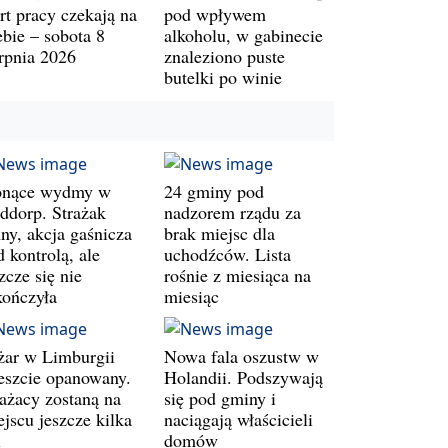
rt pracy czekają na
pod wpływem
ebie – sobota 8
alkoholu, w gabinecie
erpnia 2026
znaleziono puste
butelki po winie
onące wydmy w
24 gminy pod
ddorp. Strażak
nadzorem rządu za
ny, akcja gaśnicza
brak miejsc dla
 kontrolą, ale
uchodźców. Lista
zcze się nie
rośnie z miesiąca na
kończyła
miesiąc
żar w Limburgii
Nowa fala oszustw w
eszcie opanowany.
Holandii. Podszywają
rażacy zostaną na
się pod gminy i
jscu jeszcze kilka
naciągają właścicieli
i
domów