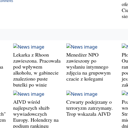
Comments
ofe
Ci
si
Lekarka z Rhoon
Menedżer NPO
Pł
zawieszona. Pracowała
zawieszony po
Ou
na
pod wpływem
wysłaniu intymnego
ran
alkoholu, w gabinecie
zdjęcia na grupowym
pod
znaleziono puste
czacie z kolegami
jes
butelki po winie
za
AIVD wśród
Czwarty podejrzany o
Po
najlepszych służb
terroryzm zatrzymany.
wr
ch"
wywiadowczych
Trop wskazała AIVD
St
wem
Europy. Holendrzy na
mie
podium rankingu
dn